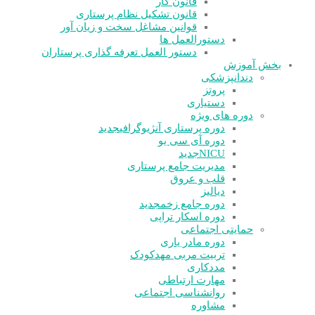
قانون کار
قانون تشکیل نظام پرستاری
قوانین مشاغل سخت و زیان آور
دستورالعمل ها
دستور العمل تعرفه گذاری پرستاران
بخش آموزش
دندانپزشکی
پروتز
دستیاری
دوره های ویژه
دوره پرستاری آنژیوگرافی
جدید
دوره آی سی یو
NICU
جدید
مدیریت جامع پرستاری
قلب و عروق
دیالیز
دوره جامع زخم
جدید
دوره اسکار تراپی
حمایتی اجتماعی
دوره مادر یاری
تربیت مربی مهدکودک
مددکاری
مهارت ارتباطی
روانشناسی اجتماعی
مشاوره