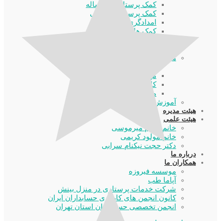
کمک پرستاری یک ساله
کمک پرستاری تکمیلی
امدادگری
کمک های اولیه
دستیار فیزیوتراپ
تزریقات و پانسمان
هتلینگ بیمارستانی
دوره بیمه گیری
مهمانداری بیمارستانی
کاخ داری بیمارستانی
منشی گری بیمارستانی
آموزش های خود مراقبتی
هیئت مدیره
هیئت علمی
خانم نسیم میرموسی
خانم مولود کریمی
دکتر حجت نیکنام سرابی
درباره ما
همکاران ما
موسسه فیروزه
آپاما طب
شرکت خدمات پرستاری در منزل بینش
کانون انجمن های کارگری حسابداران ایران
انجمن تخصصی حسابداران استان تهران