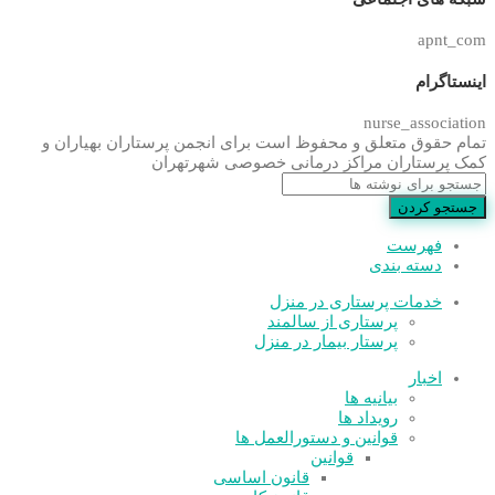
apnt_com
اینستاگرام
nurse_association
تمام حقوق متعلق و محفوظ است برای انجمن پرستاران بهیاران و
کمک پرستاران مراکز درمانی خصوصی شهرتهران
جستجو کردن
فهرست
دسته بندی
خدمات پرستاری در منزل
پرستاری از سالمند
پرستار بیمار در منزل
اخبار
بیانیه ها
رویداد ها
قوانین و دستورالعمل ها
قوانین
قانون اساسی