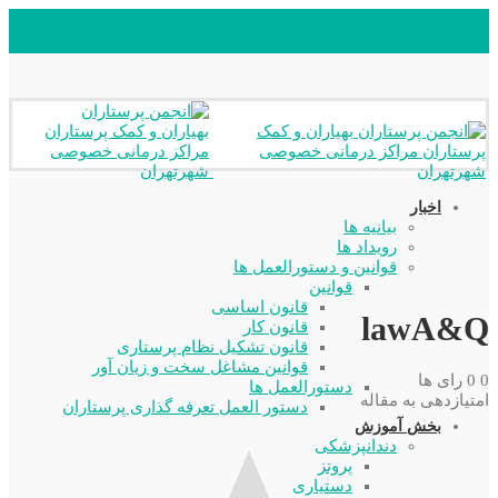
اخبار
بیانیه ها
رویداد ها
قوانین و دستورالعمل ها
قوانین
قانون اساسی
lawA&Q
قانون کار
قانون تشکیل نظام پرستاری
قوانین مشاغل سخت و زیان آور
0
0
رای ها
دستورالعمل ها
امتیازدهی به مقاله
دستور العمل تعرفه گذاری پرستاران
بخش آموزش
دندانپزشکی
پروتز
دستیاری