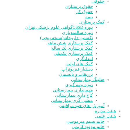
حقوقی
حقوق پرستاری
حقوق کار
بیمه
کمک پرستاری
دوره CSSD
گواهی علوم پزشکی تهران
دوره سالمندیاری
تکنسین داروخانه(نسخه پیچی)
کمک پرستاری شش ماهه
کمک پرستاری یک ساله
کمک پرستاری تکمیلی
امدادگری
کمک های اولیه
دستیار فیزیوتراپ
تزریقات و پانسمان
هتلینگ بیمارستانی
دوره بیمه گیری
مهمانداری بیمارستانی
کاخ داری بیمارستانی
منشی گری بیمارستانی
آموزش های خود مراقبتی
هیئت مدیره
هیئت علمی
خانم نسیم میرموسی
خانم مولود کریمی