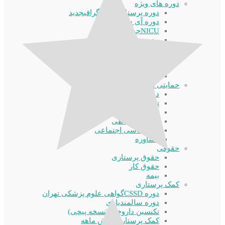
دوره های ویژه
دوره پرستاری آنژیوگرافی
جدید
دوره آی سی یو
NICU
جدید
مدیریت جامع پرستاری
قلب و عروق
دیالیز
دوره جامع زخم
جدید
دوره اسکار تراپی
حمایتی اجتماعی
دوره مادر یاری
تربیت مربی مهدکودک
مددکاری
مهارت ارتباطی
روانشناسی اجتماعی
مشاوره
حقوقی
حقوق پرستاری
حقوق کار
بیمه
کمک پرستاری
دوره CSSD
گواهی علوم پزشکی تهران
دوره سالمندیاری
تکنسین داروخانه(نسخه پیچی)
کمک پرستاری شش ماهه