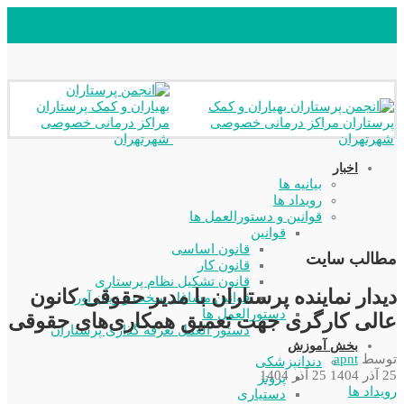
اخبار
بیانیه ها
رویداد ها
قوانین و دستورالعمل ها
قوانین
قانون اساسی
مطالب سایت
قانون کار
قانون تشکیل نظام پرستاری
دیدار نماینده پرستاران با مدیر حقوقی کانون
قوانین مشاغل سخت و زیان آور
دستورالعمل ها
عالی کارگری جهت تعمیق همکاری‌های حقوقی
دستور العمل تعرفه گذاری پرستاران
بخش آموزش
توسط
apnt
دندانپزشکی
25 آذر 1404
25 آذر 1404
پروتز
رویداد ها
دستیاری