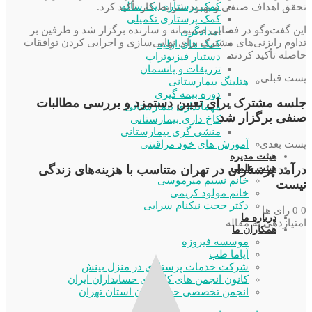
کمک پرستاری یک ساله
تحقق اهداف صنفی و بهبود شرایط کار تأکید کرد.
کمک پرستاری تکمیلی
این گفت‌وگو در فضایی صمیمانه و سازنده برگزار شد و طرفین بر
امدادگری
تداوم رایزنی‌های مشترک برای نهایی‌سازی و اجرایی کردن توافقات
کمک های اولیه
حاصله تأکید کردند.
دستیار فیزیوتراپ
تزریقات و پانسمان
پست قبلی
هتلینگ بیمارستانی
دوره بیمه گیری
جلسه مشترک برای تعیین دستمزد و بررسی مطالبات
مهمانداری بیمارستانی
صنفی برگزار شد
کاخ داری بیمارستانی
منشی گری بیمارستانی
پست بعدی
آموزش های خود مراقبتی
هیئت مدیره
درآمد پرستاران در تهران متناسب با هزینه‌های زندگی
هیئت علمی
خانم نسیم میرموسی
نیست
خانم مولود کریمی
دکتر حجت نیکنام سرابی
0
0
رای ها
درباره ما
امتیازدهی به مقاله
همکاران ما
موسسه فیروزه
آپاما طب
شرکت خدمات پرستاری در منزل بینش
کانون انجمن های کارگری حسابداران ایران
انجمن تخصصی حسابداران استان تهران