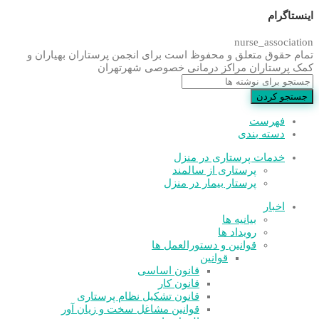
اینستاگرام
nurse_association
تمام حقوق متعلق و محفوظ است برای انجمن پرستاران بهیاران و
کمک پرستاران مراکز درمانی خصوصی شهرتهران
جستجو کردن
فهرست
دسته بندی
خدمات پرستاری در منزل
پرستاری از سالمند
پرستار بیمار در منزل
اخبار
بیانیه ها
رویداد ها
قوانین و دستورالعمل ها
قوانین
قانون اساسی
قانون کار
قانون تشکیل نظام پرستاری
قوانین مشاغل سخت و زیان آور