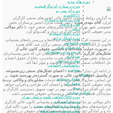
دوره های ویژه
دوره پرستاری آنژیوگرافی
جدید
دوره آی سی یو
NICU
جدید
به گزارش روابط عمومی کانون عالی انجمن‌های صنفی کارگران
مدیریت جامع پرستاری
ایران،
آقای مهدی همزه
، رئیس هیئت مدیره انجمن پرستاران بخش
قلب و عروق
خصوصی شهر تهران، در ادامه پیگیری‌های صنفی خود، با
دکتر مولائی
،
دیالیز
مدیر حقوقی کانون عالی کارگری، دیدار و گفت‌وگو کرد.
دوره جامع زخم
جدید
دوره اسکار تراپی
در این نشست که با هدف تقریب دیدگاه‌ها و بررسی راه‌های پشتیبانی
حمایتی اجتماعی
قانونی از اتحادیه‌ها و انجمن‌های صنفی برگزار شد، آقای همزه
دوره مادر یاری
بر
ضرورت حمایت همه‌جانبه و تخصصی حقوقی کانون عالی از
تربیت مربی مهدکودک
تشکل‌های کارگری
تأکید نمود. وی خاطرنشان کرد که چنین پشتیبانی‌ای
مددکاری
می‌تواند نقش مهمی در ارتقای قدرت چانه‌زنی، دفاع از حقوق اعضا و
مهارت ارتباطی
حل اختلافات صنفی به شیوه‌ای قانونمند و مؤثر ایفا کند.
روانشناسی اجتماعی
مشاوره
در ادامه این دیدار، مقرر شد تا
اعضای تشکل‌های صنفی زیرمجموعه،
حقوقی
از پتانسیل حقوقی کانون عالی به صورت گسترده‌تر بهره‌مند شوند
. بر
حقوق پرستاری
این اساس، سازوکارهایی برای ارائه خدمات
مشاوره‌ای و وکالتی
توسط
حقوق کار
واحد حقوقی کانون به انجمن‌ها و اعضای آنان طراحی و اجرایی خواهد
بیمه
شد. این اقدام می‌تواند گامی مهم در جهت تسهیل دسترسی کارگران و
کمک پرستاری
نمایندگان صنفی آنان به دانش و پشتیبانی حقوقی تخصصی باشد.
دوره CSSD
گواهی علوم پزشکی تهران
دوره سالمندیاری
دکتر مولائی نیز در این دیدار، همراهی و پشتیبانی کانون عالی کارگری
تکنسین داروخانه(نسخه پیچی)
از خواسته‌های مشروع و قانونمند تشکل‌های صنفی را مورد تأکید قرار
کمک پرستاری شش ماهه
داد و بر آمادگی این نهاد برای توسعه همکاری‌های حقوقی در راستای