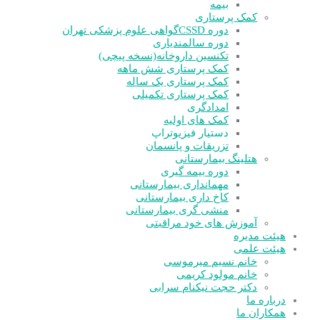
بیمه
کمک پرستاری
دوره CSSD
گواهی علوم پزشکی تهران
دوره سالمندیاری
تکنسین داروخانه(نسخه پیچی)
کمک پرستاری شش ماهه
کمک پرستاری یک ساله
کمک پرستاری تکمیلی
امدادگری
کمک های اولیه
دستیار فیزیوتراپ
تزریقات و پانسمان
هتلینگ بیمارستانی
دوره بیمه گیری
مهمانداری بیمارستانی
کاخ داری بیمارستانی
منشی گری بیمارستانی
آموزش های خود مراقبتی
هیئت مدیره
هیئت علمی
خانم نسیم میرموسی
خانم مولود کریمی
دکتر حجت نیکنام سرابی
درباره ما
همکاران ما