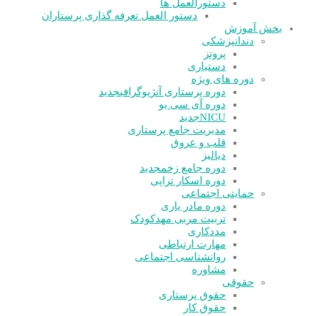
دستورالعمل ها
دستور العمل تعرفه گذاری پرستاران
بخش آموزش
دندانپزشکی
پروتز
دستیاری
دوره های ویژه
دوره پرستاری آنژیوگرافی
جدید
دوره آی سی یو
NICU
جدید
مدیریت جامع پرستاری
قلب و عروق
دیالیز
دوره جامع زخم
جدید
دوره اسکار تراپی
حمایتی اجتماعی
دوره مادر یاری
تربیت مربی مهدکودک
مددکاری
مهارت ارتباطی
روانشناسی اجتماعی
مشاوره
حقوقی
حقوق پرستاری
حقوق کار