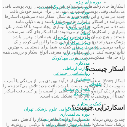
دوره های ویژه
اسکارها جای زخم هایی هستند که پس از بهبودی بدن روی پوست باقی
دوره پرستاری آنژیوگرافی
جدید
می‌مانند. وقتی پوست آسیب می‌بیند، بدن برای ترمیم خودش بافت
دوره آی سی یو
جدید می‌سازد و این بافت جدید به شکل اسکار دیده می‌شود. اسکار‌ها
NICU
جدید
می‌توانند در اشکال و اندازه های مختلف باشند و به دلایلی مانند
مدیریت جامع پرستاری
تصادف، سوختگی، جراحی، آکنه یا بیماری ایجاد شوند.با گذشت زمان،
قلب و عروق
بسیاری از اسکار‌ها کمرنگ‌تر می‌شوند؛ اما اسکارهای آکنه سرسخت
دیالیز
هستند و هیچ درمان واحدی نیست که برای همه افراد بهترین باشد.
دوره جامع زخم
جدید
پزشک می‌تواند نوع و شدت اسکارهای شما را ارزیابی کرده و یک
دوره اسکار تراپی
برنامه درمانی شخصی را برای کمک به شما برای دستیابی به بهترین
حمایتی اجتماعی
نتایج توصیه کنند. در این مقاله، ما به معرفی انواع اسکار و بررسی همه
دوره مادر یاری
راه حل‌های ممکن می‌پردازیم.
تربیت مربی مهدکودک
مددکاری
اسکار چیست؟
مهارت ارتباطی
روانشناسی اجتماعی
مشاوره
اسکار (Scar) به عنوان بخشی از فرآیند بهبودی پس از بریدگی یا آسیب
حقوقی
به پوست ایجاد می‌شود. پوست با رشد بافت جدید تلاش می‌کند زخم را
حقوق پرستاری
به هم نزدیک کرده و شکاف های ناشی از آسیب را پر کند. بافت اسکار
حقوق کار
عمدتاً از پروتئینی به نام کلاژن تشکیل شده است.
بیمه
کمک پرستاری
اسکارتراپی چیست؟
دوره CSSD
گواهی علوم پزشکی تهران
دوره سالمندیاری
چندین روش درمانی می‌توانند اندازه یا ظاهر اسکار را کاهش دهند.
تکنسین داروخانه(نسخه پیچی)
پزشک شما ممکن است یک روش اسکار تراپی یا ترکیبی از روش‌ها را
کمک پرستاری شش ماهه