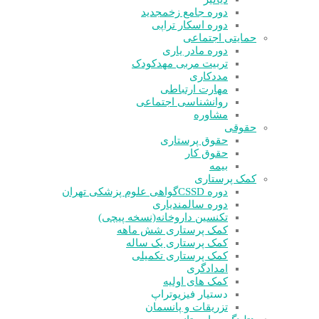
دوره جامع زخم
جدید
دوره اسکار تراپی
حمایتی اجتماعی
دوره مادر یاری
تربیت مربی مهدکودک
مددکاری
مهارت ارتباطی
روانشناسی اجتماعی
مشاوره
حقوقی
حقوق پرستاری
حقوق کار
بیمه
کمک پرستاری
دوره CSSD
گواهی علوم پزشکی تهران
دوره سالمندیاری
تکنسین داروخانه(نسخه پیچی)
کمک پرستاری شش ماهه
کمک پرستاری یک ساله
کمک پرستاری تکمیلی
امدادگری
کمک های اولیه
دستیار فیزیوتراپ
تزریقات و پانسمان