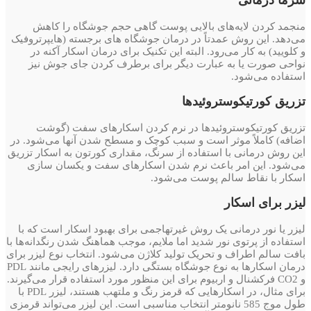
سرما درمانی
منجمد کردن لایه‌های بالایی پوست گاهی حجم جوشگاه را کاهش
می‌دهد. این روش عمدتاً در درمان جوشگاه های برجسته (هایپرتروفیک
و کلویید) به کار می‌رود. البته این تکنیک برای درمان اسکار آکنه در
نواحی صورت یا به عبارت دیگر برای برطرف کردن جای جوش نیز
استفاده می‌شود.
تزریق کورتیکوستروئیدها
تزریق کورتیکوستروئیدها در نرم کردن اسکارهای سفت (گوشت
اضافه) کاملاً موثر است و سبب کوچک و مسطح شدن آنها می‌شود. در
این روش درمانی با استفاده از سرنگ، مقداری کورتون به اسکار تزریق
می‌شود. این امر باعث نرم شدن اسکارهای سفت و یکسان سازی
اسکار با نقاط سالم پوست می‌شود.
لیزر برای اسکار
لیزر یا نور درمانی یک روش غیرتهاجمی برای بهبود اسکار است که با
استفاده از پرتوی نور شدید اما ملایم، موجب هماهنگ شدن رنگدانه‌ها با
بافت سالم اطراف و تحریک تولید کلاژن می‌شود. انتخاب نوع لیزر برای
درمان اسکارها به نوع جوشگاه بستگی دارد. لیزرهای رایجی مانند PDL
و CO2 فرکشنال و اربیوم برای این منظور مورد استفاده قرار می‌گیرند.
برای مثال، در اسکارهایی که قرمز رنگ و ملتهب هستند، لیزر PDL با
طول موج 585 نانومتر انتخاب مناسبی است. این لیزر می‌تواند قرمزی