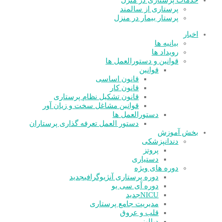
پرستاری از سالمند
پرستار بیمار در منزل
اخبار
بیانیه ها
رویداد ها
قوانین و دستورالعمل ها
قوانین
قانون اساسی
قانون کار
قانون تشکیل نظام پرستاری
قوانین مشاغل سخت و زیان آور
دستورالعمل ها
دستور العمل تعرفه گذاری پرستاران
بخش آموزش
دندانپزشکی
پروتز
دستیاری
دوره های ویژه
دوره پرستاری آنژیوگرافی
جدید
دوره آی سی یو
NICU
جدید
مدیریت جامع پرستاری
قلب و عروق
دیالیز