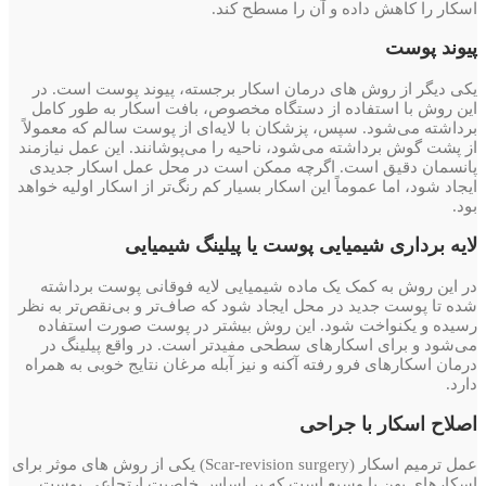
اسکار را کاهش داده و آن را مسطح کند.
پیوند پوست
یکی دیگر از روش های درمان اسکار برجسته، پیوند پوست است. در
این روش با استفاده از دستگاه مخصوص، بافت اسکار به طور کامل
برداشته می‌شود. سپس، پزشکان با لایه‌ای از پوست سالم که معمولاً
از پشت گوش برداشته می‌شود، ناحیه را می‌پوشانند. این عمل نیازمند
پانسمان دقیق است. اگرچه ممکن است در محل عمل اسکار جدیدی
ایجاد شود، اما عموماً این اسکار بسیار کم رنگ‌تر از اسکار اولیه خواهد
بود.
لایه برداری شیمیایی پوست یا پیلینگ شیمیایی
در این روش به کمک یک ماده شیمیایی لایه فوقانی پوست برداشته
شده تا پوست جدید در محل ایجاد شود که صاف‌تر و بی‌نقص‌تر به نظر
رسیده و یکنواخت شود. این روش بیشتر در پوست صورت استفاده
می‌شود و برای اسکارهای سطحی مفیدتر است. در واقع پیلینگ در
درمان اسکارهای فرو رفته آکنه و نیز آبله مرغان نتایج خوبی به همراه
دارد.
اصلاح اسکار با جراحی
عمل ترمیم اسکار (Scar-revision surgery) یکی از روش های موثر برای
اسکارهای پهن یا وسیع است که بر اساس خاصیت ارتجاعی پوست