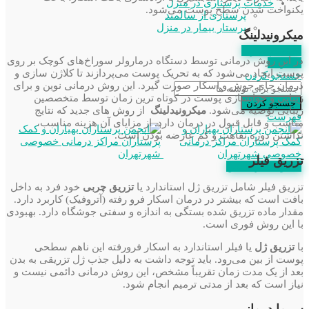
خدمات پرستاری در منزل
یکنواخت شدن سطح پوست می‌شود.
پرستاری از سالمند
پرستار بیمار در منزل
میکرونیدلینگ
استعلام مدرک
در این روش درمانی توسط دستگاه درمارولر سوراخ‌های کوچک بر روی
عضویت
پوست ایجاد می‌شود که به تحریک پوست می‌پردازند تا کلاژن سازی و
جستجو کردن
درمان جای جوش و اسکار صورت گیرد. این روش درمانی نوین و برای
زیبایی و جوانسازی پوست در کوتاه ترین زمان توسط متخصصین
جستجو کردن
زیبایی توصیه می‌شود.
میکرونیدلینگ
از روش های جدید که نتایج
فهرست
مناسب و قابل قبول در درمان دارد. از مزایای آن هزینه مناسب،
نداشتن دوره نقاهت و کم عارضه‌ بودن است.
تزریق فیلر
عضویت در انجمن
تزریق فیلر شامل تزریق ژل استاندارد یا
تزریق چربی
خود فرد به داخل
بافت است که بیشتر در درمان اسکار فرو رفته (آتروفیک) کاربرد دارد.
مقدار ماده تزریق شده بستگی به اندازه و سفتی جوشگاه دارد. بهبودی
با این روش فوری است.
با
تزریق ژل
یا فیلر استاندارد به اسکار فرورفته این ناهم سطحی
پوست از بین می‌رود. باید توجه داشت به دلیل جذب ژل تزریقی به بدن
بعد از یک مدت زمان تقریباً مشخص، این روش درمانی دائمی نیست و
نیاز است که بعد از مدتی ترمیم انجام شود.