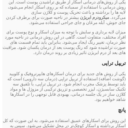
یکی از روش‌های درمانی اسکار از طریق تراشیدن پوست است. این
روش درمانی با استفاده از سمباده که بر روی اسکار انجام می‌شود،
لایه ها را برداشته و باعث تحریک پوست و کلاژن سازی
می‌گردد.
میکرودرم ابریژن
بیشتر در ناحیه صورت برای برطرف کردن
جای جوش، آبله مرغان و جای جراحی استفاده می‌شود.
میزان لایه برداری و سایش با توجه به میزان اسکار و نوع پوست برای
افراد مختلف، متفاوت است. گاهی در این روش درمانی در ناحیه مورد
نظر درمان، تغییر رنگ ایجاد می‌شود. بنابراین باید تمام قسمت های
صورت تراشیده شود که رنگ پوست بعد از درمان یکسان شود. مراقبت
های بعد از درم ابریژن تاثیر زیادی بر روند درمان دارد.
تریپل تراپی
یکی از روش های جدید برای درمان اسکارهای هایپرتروفیک و کلویید
(گوشت اضافه) استفاده از تریپل تراپی (درمان سه دارویی) است که
باید توسط پزشک مجرب انجام شود. در تریپل تراپی، با تلفیق سه
تکنیک سابسیژن، لیزر تخصصی و تزریق ترکیبی از مزوژل ها و مواد
کلاژن ساز در یک جلسه درمانی، بهبودی قابل توجهی را در اسکارها
شاهد خواهیم بود.
پانچ
این روش برای اسکارهای عمیق استفاده می‌شود. به این صورت که کل
اسکار برداشته و اسکار کوچک‌تر در محل تشکیل می‌شود. سپس به