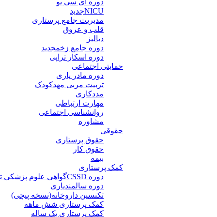
دوره آی سی یو
NICU
جدید
مدیریت جامع پرستاری
قلب و عروق
دیالیز
دوره جامع زخم
جدید
دوره اسکار تراپی
حمایتی اجتماعی
دوره مادر یاری
تربیت مربی مهدکودک
مددکاری
مهارت ارتباطی
روانشناسی اجتماعی
مشاوره
حقوقی
حقوق پرستاری
حقوق کار
بیمه
کمک پرستاری
دوره CSSD
گواهی علوم پزشکی ت
دوره سالمندیاری
تکنسین داروخانه(نسخه پیچی)
کمک پرستاری شش ماهه
کمک پرستاری یک ساله