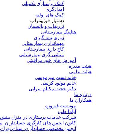
کمک پرستاری تکمیلی
امدادگری
کمک های اولیه
دستیار فیزیوتراپ
تزریقات و پانسمان
هتلینگ بیمارستانی
دوره بیمه گیری
مهمانداری بیمارستانی
کاخ داری بیمارستانی
منشی گری بیمارستانی
آموزش های خود مراقبتی
هیئت مدیره
هیئت علمی
خانم نسیم میرموسی
خانم مولود کریمی
دکتر حجت نیکنام سرابی
درباره ما
همکاران ما
موسسه فیروزه
آپاما طب
شرکت خدمات پرستاری در منزل بینش
کانون انجمن های کارگری حسابداران ایر
انجمن تخصصی حسابداران استان تهران