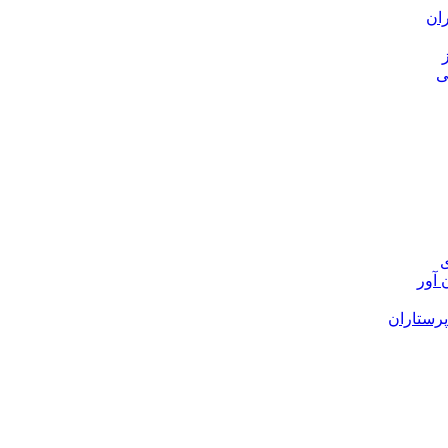
ی
 آور
پرستاران