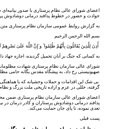
اعضای شورای عالی نظام پرستاری با صدور بیانیه‌ای 
حوادث و حضور در خطوط پدافند درمانی دوشادوش پرستا
به گزارش روابط عمومی سازمان نظام پرستاری متن ب
بسم الله الرحمن الرحیم
أُذِنَ لِلَّذِینَ یُقَاتَلُونَ بِأَنَّهُمْ ظُلِمُوا ۚ و َإِنَّ اللَّهَ عَلَىٰ نَصْرِهِمْ لَقَدِیرٌ
به کسانی که جنگ بر آنان تحمیل گردیده، اجازه جهاد دا
شورای عالی سازمان نظام پرستاری شهادت مظلومانه 
صهیونیستی رخ داد، به پیشگاه مقدس یگانه حامی مظل
بی شک این اقدامات و حملات وحشیانه که با هماهنگی و پ
گرفته، خللی در عزم و اراده تاریخی ملت بزرگ و نظا
اعضای شورای عالی سازمان نظام پرستاری ضمن محکوم 
پدافند درمانی دوشادوش پرستاران و کادر درمان در نی
تعدی نموده، تا پای جان حمایت می‌کند.
پست قبلی