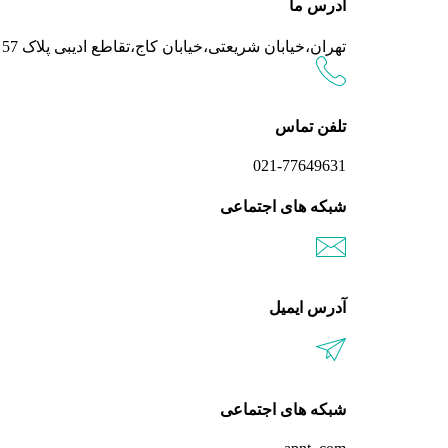
آدرس ما
تهران،خیابان شریعتی،خیابان کاج،تقاطع ادیبی پلاک 57 واحد 301
تلفن تماس
021-77649631
شبکه های اجتماعی
آدرس ایمیل
شبکه های اجتماعی