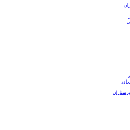
ی
 آور
پرستاران