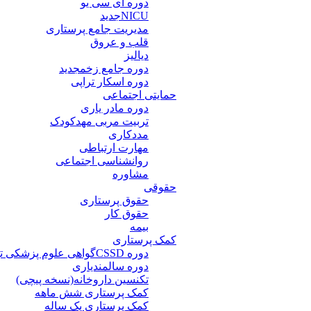
دوره آی سی یو
NICU
جدید
مدیریت جامع پرستاری
قلب و عروق
دیالیز
دوره جامع زخم
جدید
دوره اسکار تراپی
حمایتی اجتماعی
دوره مادر یاری
تربیت مربی مهدکودک
مددکاری
مهارت ارتباطی
روانشناسی اجتماعی
مشاوره
حقوقی
حقوق پرستاری
حقوق کار
بیمه
کمک پرستاری
دوره CSSD
گواهی علوم پزشکی ت
دوره سالمندیاری
تکنسین داروخانه(نسخه پیچی)
کمک پرستاری شش ماهه
کمک پرستاری یک ساله