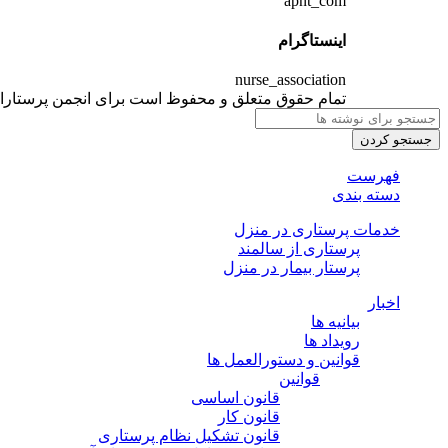
apnt_com
اینستاگرام
nurse_association
تمام حقوق متعلق و محفوظ است برای انجمن پرستارا
جستجو کردن
فهرست
دسته بندی
خدمات پرستاری در منزل
پرستاری از سالمند
پرستار بیمار در منزل
اخبار
بیانیه ها
رویداد ها
قوانین و دستورالعمل ها
قوانین
قانون اساسی
قانون کار
قانون تشکیل نظام پرستاری