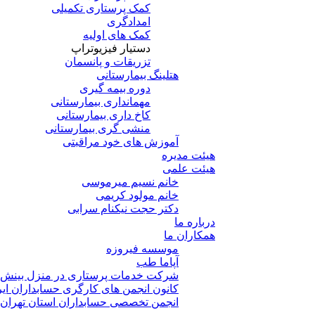
کمک پرستاری تکمیلی
امدادگری
کمک های اولیه
دستیار فیزیوتراپ
تزریقات و پانسمان
هتلینگ بیمارستانی
دوره بیمه گیری
مهمانداری بیمارستانی
کاخ داری بیمارستانی
منشی گری بیمارستانی
آموزش های خود مراقبتی
هیئت مدیره
هیئت علمی
خانم نسیم میرموسی
خانم مولود کریمی
دکتر حجت نیکنام سرابی
درباره ما
همکاران ما
موسسه فیروزه
آپاما طب
شرکت خدمات پرستاری در منزل بینش
کانون انجمن های کارگری حسابداران ایر
انجمن تخصصی حسابداران استان تهران