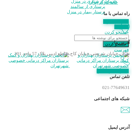
خدمات پرستاری در منزل
خانه کارگر ایران
پرستاری از سالمند
پرستار بیمار در منزل
راه تماس با ما
استعلام مدرک
عضویت
جستجو کردن
آدرس ما
جستجو کردن
فهرست
تهران،خیابان شریعتی،خیابان کاج،تقاطع ادیبی پلاک 57 واحد 301
عضویت در انجمن
تلفن تماس
021-77649631
شبکه های اجتماعی
آدرس ایمیل