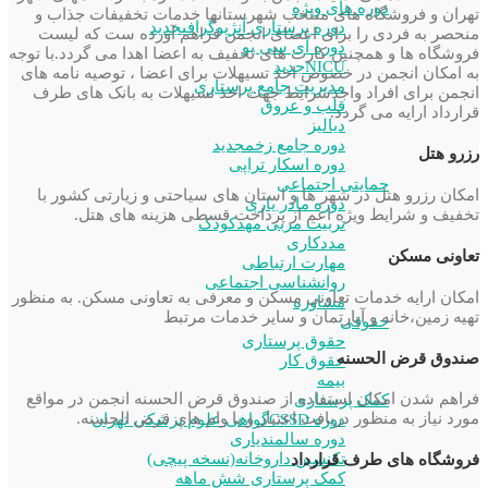
دوره های ویژه
تهران و فروشگاه های منتخب شهرستانها خدمات تخفیفات جذاب و
دوره پرستاری آنژیوگرافی
جدید
منحصر به فردی را برای اعضای انجمن فراهم آورده ست که لیست
دوره آی سی یو
فروشگاه ها و همچنین کارت های تخفیف به اعضا اهدا می گردد.با توجه
NICU
جدید
به امکان انجمن در خصوص اخذ تسیهلات برای اعضا ، توصیه نامه های
مدیریت جامع پرستاری
انجمن برای افراد واجدشرایط جهت اخذ تسیهلات به بانک های طرف
قلب و عروق
قرارداد ارایه می گردد.
دیالیز
دوره جامع زخم
جدید
رزرو هتل
دوره اسکار تراپی
حمایتی اجتماعی
امکان رزرو هتل در شهر ها و استان های سیاحتی و زیارتی کشور با
دوره مادر یاری
تخفیف و شرایط ویژه اعم از پرداخت قسطی هزینه های هتل.
تربیت مربی مهدکودک
مددکاری
تعاونی مسکن
مهارت ارتباطی
روانشناسی اجتماعی
امکان ارایه خدمات تعاونی مسکن و معرفی به تعاونی مسکن. به منظور
مشاوره
تهیه زمین،خانه و آپارتمان و سایر خدمات مرتبط
حقوقی
حقوق پرستاری
صندوق قرض الحسنه
حقوق کار
بیمه
فراهم شدن امکان استفاده از صندوق قرض الحسنه انجمن در مواقع
کمک پرستاری
مورد نیاز به منظور دریافت اعتبار و یا وام های قرض الحسنه.
دوره CSSD
گواهی علوم پزشکی تهران
دوره سالمندیاری
تکنسین داروخانه(نسخه پیچی)
فروشگاه های طرف قرارداد
کمک پرستاری شش ماهه