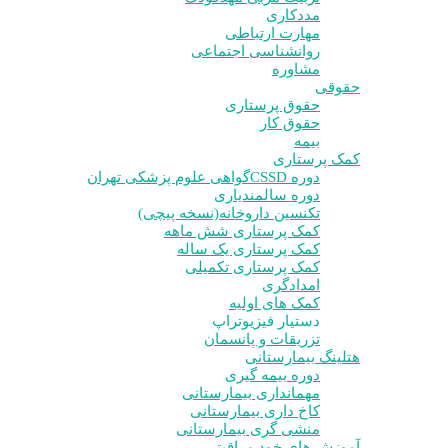
مددکاری
مهارت ارتباطی
روانشناسی اجتماعی
مشاوره
حقوقی
حقوق پرستاری
حقوق کار
بیمه
کمک پرستاری
دوره CSSD
گواهی علوم پزشکی تهران
دوره سالمندیاری
تکنسین داروخانه(نسخه پیچی)
کمک پرستاری شش ماهه
کمک پرستاری یک ساله
کمک پرستاری تکمیلی
امدادگری
کمک های اولیه
دستیار فیزیوتراپ
تزریقات و پانسمان
هتلینگ بیمارستانی
دوره بیمه گیری
مهمانداری بیمارستانی
کاخ داری بیمارستانی
منشی گری بیمارستانی
آموزش های خود مراقبتی