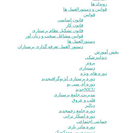
رویداد ها
قوانین و دستورالعمل ها
قوانین
قانون اساسی
قانون کار
قانون تشکیل نظام پرستاری
قوانین مشاغل سخت و زیان آور
دستورالعمل ها
دستور العمل تعرفه گذاری پرستاران
بخش آموزش
دندانپزشکی
پروتز
دستیاری
دوره های ویژه
دوره پرستاری آنژیوگرافی
جدید
دوره آی سی یو
NICU
جدید
مدیریت جامع پرستاری
قلب و عروق
دیالیز
دوره جامع زخم
جدید
دوره اسکار تراپی
حمایتی اجتماعی
دوره مادر یاری
تربیت مربی مهدکودک