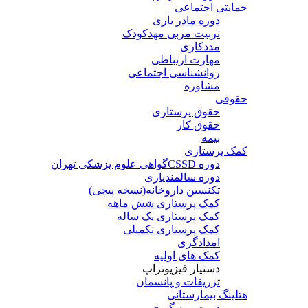
حمایتی اجتماعی
دوره مادر یاری
تربیت مربی مهدکودک
مددکاری
مهارت ارتباطی
روانشناسی اجتماعی
مشاوره
حقوقی
حقوق پرستاری
حقوق کار
بیمه
کمک پرستاری
دوره CSSD
گواهی علوم پزشکی تهران
دوره سالمندیاری
تکنسین داروخانه(نسخه پیچی)
کمک پرستاری شش ماهه
کمک پرستاری یک ساله
کمک پرستاری تکمیلی
امدادگری
کمک های اولیه
دستیار فیزیوتراپ
تزریقات و پانسمان
هتلینگ بیمارستانی
دوره بیمه گیری