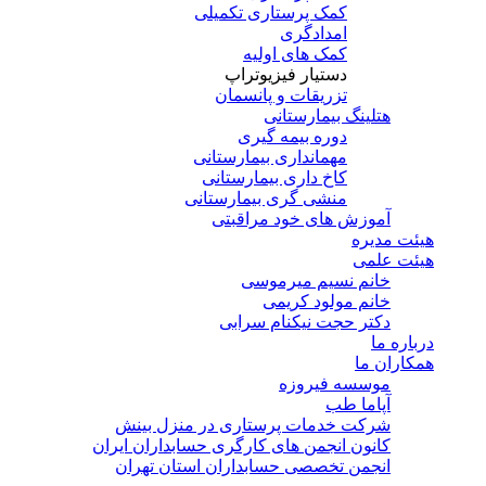
کمک پرستاری تکمیلی
امدادگری
کمک های اولیه
دستیار فیزیوتراپ
تزریقات و پانسمان
هتلینگ بیمارستانی
دوره بیمه گیری
مهمانداری بیمارستانی
کاخ داری بیمارستانی
منشی گری بیمارستانی
آموزش های خود مراقبتی
هیئت مدیره
هیئت علمی
خانم نسیم میرموسی
خانم مولود کریمی
دکتر حجت نیکنام سرابی
درباره ما
همکاران ما
موسسه فیروزه
آپاما طب
شرکت خدمات پرستاری در منزل بینش
کانون انجمن های کارگری حسابداران ایران
انجمن تخصصی حسابداران استان تهران