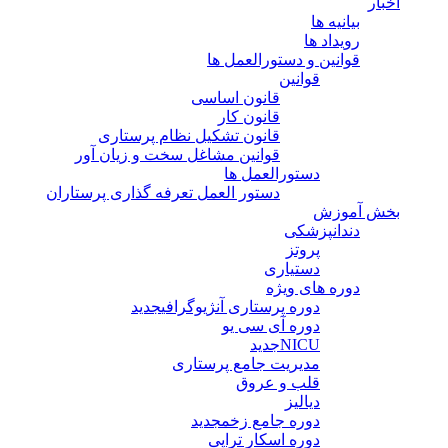
اخبار
بیانیه ها
رویداد ها
قوانین و دستورالعمل ها
قوانین
قانون اساسی
قانون کار
قانون تشکیل نظام پرستاری
قوانین مشاغل سخت و زیان آور
دستورالعمل ها
دستور العمل تعرفه گذاری پرستاران
بخش آموزش
دندانپزشکی
پروتز
دستیاری
دوره های ویژه
دوره پرستاری آنژیوگرافی
جدید
دوره آی سی یو
NICU
جدید
مدیریت جامع پرستاری
قلب و عروق
دیالیز
دوره جامع زخم
جدید
دوره اسکار تراپی