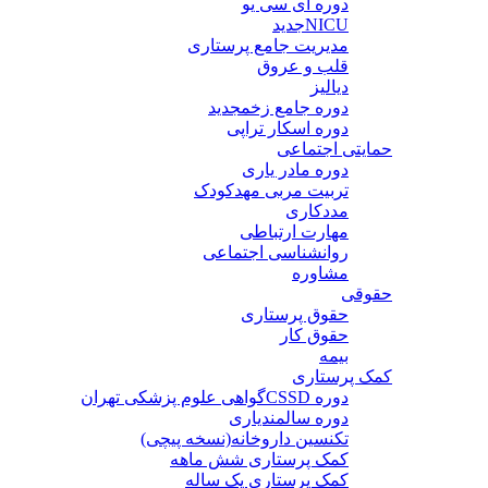
دوره آی سی یو
NICU
جدید
مدیریت جامع پرستاری
قلب و عروق
دیالیز
دوره جامع زخم
جدید
دوره اسکار تراپی
حمایتی اجتماعی
دوره مادر یاری
تربیت مربی مهدکودک
مددکاری
مهارت ارتباطی
روانشناسی اجتماعی
مشاوره
حقوقی
حقوق پرستاری
حقوق کار
بیمه
کمک پرستاری
دوره CSSD
گواهی علوم پزشکی تهران
دوره سالمندیاری
تکنسین داروخانه(نسخه پیچی)
کمک پرستاری شش ماهه
کمک پرستاری یک ساله