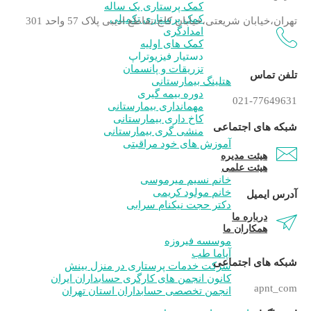
کمک پرستاری یک ساله
کمک پرستاری تکمیلی
تهران،خیابان شریعتی،خیابان کاج،تقاطع ادیبی پلاک 57 واحد 301
امدادگری
کمک های اولیه
دستیار فیزیوتراپ
تزریقات و پانسمان
تلفن تماس
هتلینگ بیمارستانی
دوره بیمه گیری
021-77649631
مهمانداری بیمارستانی
کاخ داری بیمارستانی
شبکه های اجتماعی
منشی گری بیمارستانی
آموزش های خود مراقبتی
هیئت مدیره
هیئت علمی
خانم نسیم میرموسی
خانم مولود کریمی
آدرس ایمیل
دکتر حجت نیکنام سرابی
درباره ما
همکاران ما
موسسه فیروزه
آپاما طب
شبکه های اجتماعی
شرکت خدمات پرستاری در منزل بینش
کانون انجمن های کارگری حسابداران ایران
apnt_com
انجمن تخصصی حسابداران استان تهران