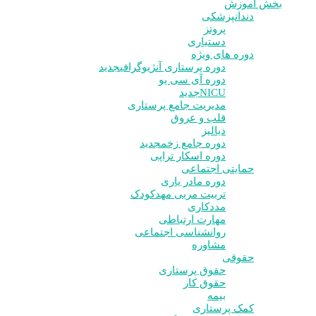
بخش آموزش
دندانپزشکی
پروتز
دستیاری
دوره های ویژه
دوره پرستاری آنژیوگرافی
جدید
دوره آی سی یو
NICU
جدید
مدیریت جامع پرستاری
قلب و عروق
دیالیز
دوره جامع زخم
جدید
دوره اسکار تراپی
حمایتی اجتماعی
دوره مادر یاری
تربیت مربی مهدکودک
مددکاری
مهارت ارتباطی
روانشناسی اجتماعی
مشاوره
حقوقی
حقوق پرستاری
حقوق کار
بیمه
کمک پرستاری