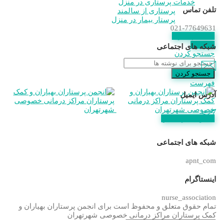
خدمات پرستاری در منزل
تلفن تماس
پرستاری از سالمند
پرستار بیمار در منزل
021-77649631
استعلام مدرک
عضویت
شبکه های اجتماعی
جستجو کردن
جستجو کردن
فهرست
آدرس ایمیل
عضویت در انجمن
شبکه های اجتماعی
apnt_com
اینستاگرام
nurse_association
تمام حقوق متعلق و محفوظ است برای انجمن پرستاران بهیاران و
کمک پرستاران مراکز درمانی خصوصی شهرتهران