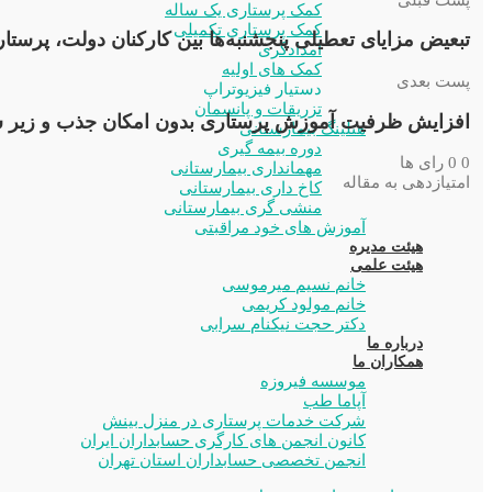
کمک پرستاری یک ساله
کمک پرستاری تکمیلی
تبعیض مزایای تعطیلی پنجشنبه‌ها بین کارکنان دولت، پرستا
امدادگری
کمک های اولیه
پست بعدی
دستیار فیزیوتراپ
تزریقات و پانسمان
افزایش ظرفیت آموزش پرستاری بدون امکان جذب و زیر سا
هتلینگ بیمارستانی
دوره بیمه گیری
0
0
رای ها
مهمانداری بیمارستانی
امتیازدهی به مقاله
کاخ داری بیمارستانی
منشی گری بیمارستانی
آموزش های خود مراقبتی
هیئت مدیره
هیئت علمی
خانم نسیم میرموسی
خانم مولود کریمی
دکتر حجت نیکنام سرابی
درباره ما
همکاران ما
موسسه فیروزه
آپاما طب
شرکت خدمات پرستاری در منزل بینش
کانون انجمن های کارگری حسابداران ایران
انجمن تخصصی حسابداران استان تهران