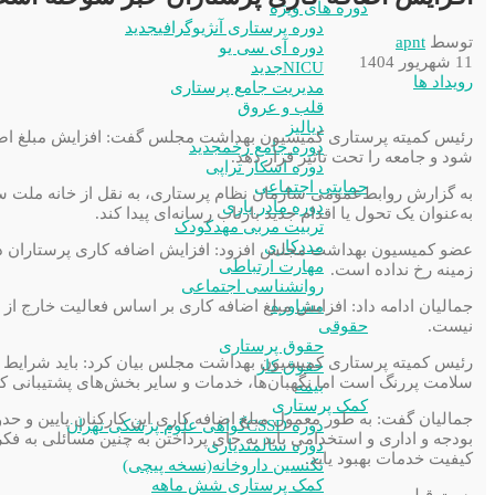
دوره های ویژه
دوره پرستاری آنژیوگرافی
جدید
توسط
apnt
دوره آی سی یو
11 شهریور 1404
NICU
جدید
رویداد ها
مدیریت جامع پرستاری
قلب و عروق
دیالیز
رئیس کمیته پرستاری کمیسیون بهداشت مجلس گفت: افزایش مبلغ اضافه 
دوره جامع زخم
جدید
شود و جامعه را تحت تاثیر قرار دهد.
دوره اسکار تراپی
حمایتی اجتماعی
دوره مادر یاری
به‌عنوان یک تحول یا اقدام جدید بازتاب رسانه‌ای پیدا کند
.
تربیت مربی مهدکودک
مددکاری
عضو کمیسیون بهداشت مجلس افزود: افزایش اضافه کاری پرستاران در 
مهارت ارتباطی
زمینه رخ نداده است
.
روانشناسی اجتماعی
مشاوره
نیست
.
حقوقی
حقوق پرستاری
رئیس کمیته پرستاری کمیسیون بهداشت مجلس بیان کرد:‌ باید شرایط دی
حقوق کار
سلامت پررنگ است اما نگهبان‌ها، خدمات و سایر بخش‌های پشتیبانی که 
بیمه
کمک پرستاری
دوره CSSD
گواهی علوم پزشکی تهران
بودجه و اداری و استخدامی باید به جای پرداختن به چنین مسائلی به فک
دوره سالمندیاری
کیفیت خدمات بهبود یابد.
تکنسین داروخانه(نسخه پیچی)
کمک پرستاری شش ماهه
پست قبلی