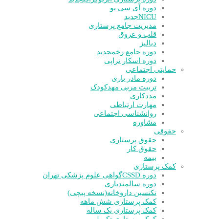
دوره آی سی یو
NICU
جدید
مدیریت جامع پرستاری
قلب و عروق
دیالیز
دوره جامع زخم
جدید
دوره اسکار تراپی
حمایتی اجتماعی
دوره مادر یاری
تربیت مربی مهدکودک
مددکاری
مهارت ارتباطی
روانشناسی اجتماعی
مشاوره
حقوقی
حقوق پرستاری
حقوق کار
بیمه
کمک پرستاری
دوره CSSD
گواهی علوم پزشکی تهران
دوره سالمندیاری
تکنسین داروخانه(نسخه پیچی)
کمک پرستاری شش ماهه
کمک پرستاری یک ساله