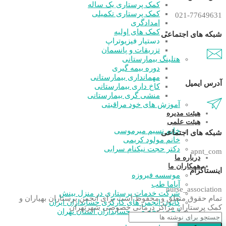
کمک پرستاری یک ساله
کمک پرستاری تکمیلی
021-77649631
امدادگری
کمک های اولیه
شبکه های اجتماعی
دستیار فیزیوتراپ
تزریقات و پانسمان
هتلینگ بیمارستانی
دوره بیمه گیری
مهمانداری بیمارستانی
آدرس ایمیل
کاخ داری بیمارستانی
منشی گری بیمارستانی
آموزش های خود مراقبتی
هیئت مدیره
هیئت علمی
خانم نسیم میرموسی
شبکه های اجتماعی
خانم مولود کریمی
دکتر حجت نیکنام سرابی
apnt_com
درباره ما
همکاران ما
اینستاگرام
موسسه فیروزه
آپاما طب
nurse_association
شرکت خدمات پرستاری در منزل بینش
تمام حقوق متعلق و محفوظ است برای انجمن پرستاران بهیاران و
کانون انجمن های کارگری حسابداران ایران
کمک پرستاران مراکز درمانی خصوصی شهرتهران
انجمن تخصصی حسابداران استان تهران