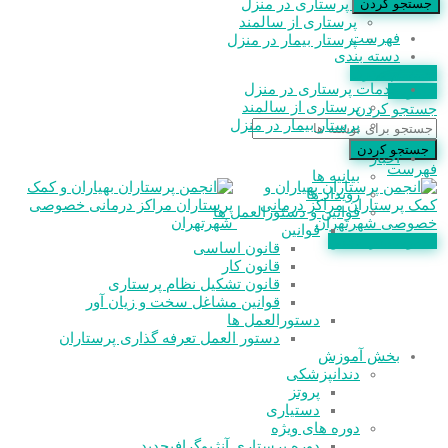
خدمات پرستاری در منزل
جستجو کردن
پرستاری از سالمند
فهرست
پرستار بیمار در منزل
دسته بندی
استعلام مدرک
خدمات پرستاری در منزل
عضویت
پرستاری از سالمند
جستجو کردن
پرستار بیمار در منزل
جستجو کردن
اخبار
فهرست
بیانیه ها
رویداد ها
قوانین و دستورالعمل ها
قوانین
عضویت در انجمن
قانون اساسی
قانون کار
قانون تشکیل نظام پرستاری
قوانین مشاغل سخت و زیان آور
دستورالعمل ها
دستور العمل تعرفه گذاری پرستاران
بخش آموزش
دندانپزشکی
پروتز
دستیاری
دوره های ویژه
دوره پرستاری آنژیوگرافی
جدید