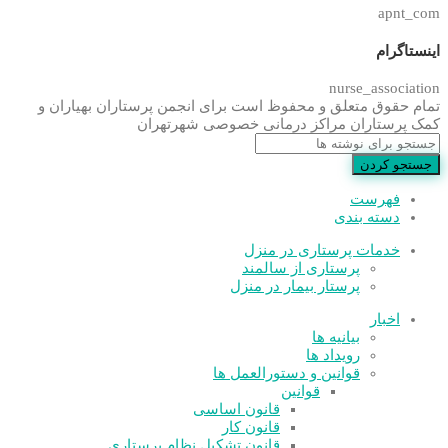
apnt_com
اینستاگرام
nurse_association
تمام حقوق متعلق و محفوظ است برای انجمن پرستاران بهیاران و
کمک پرستاران مراکز درمانی خصوصی شهرتهران
جستجو کردن
فهرست
دسته بندی
خدمات پرستاری در منزل
پرستاری از سالمند
پرستار بیمار در منزل
اخبار
بیانیه ها
رویداد ها
قوانین و دستورالعمل ها
قوانین
قانون اساسی
قانون کار
قانون تشکیل نظام پرستاری