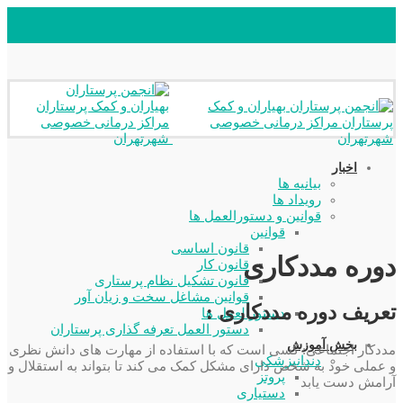
اخبار
بیانیه ها
رویداد ها
قوانین و دستورالعمل ها
قوانین
قانون اساسی
دوره مددکاری
قانون کار
قانون تشکیل نظام پرستاری
قوانین مشاغل سخت و زیان آور
تعریف دوره مددکاری :
دستورالعمل ها
دستور العمل تعرفه گذاری پرستاران
بخش آموزش
مددکار اجتماعی: کسی است که با استفاده از مهارت های دانش نظری
دندانپزشکی
و عملی خود به شخص دارای مشکل کمک می کند تا بتواند به استقلال و
پروتز
آرامش دست یابد
دستیاری