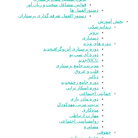
قوانین مشاغل سخت و زیان آور
دستورالعمل ها
دستور العمل تعرفه گذاری پرستاران
بخش آموزش
دندانپزشکی
پروتز
دستیاری
دوره های ویژه
دوره پرستاری آنژیوگرافی
جدید
دوره آی سی یو
NICU
جدید
مدیریت جامع پرستاری
قلب و عروق
دیالیز
دوره جامع زخم
جدید
دوره اسکار تراپی
حمایتی اجتماعی
دوره مادر یاری
تربیت مربی مهدکودک
مددکاری
مهارت ارتباطی
روانشناسی اجتماعی
مشاوره
حقوقی
حقوق پرستاری