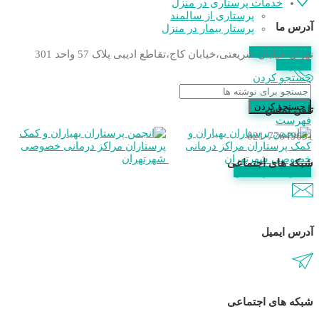
خدمات پرستاری در منزل
پرستاری از سالمند
آدرس ما
پرستار بیمار در منزل
استعلام مدرک
تهران،خیابان شریعتی،خیابان کاج،تقاطع ادیبی پلاک 57 واحد 301
عضویت
جستجو کردن
جستجو کردن
تلفن تماس
فهرست
021-77649631
شبکه های اجتماعی
عضویت در انجمن
آدرس ایمیل
شبکه های اجتماعی