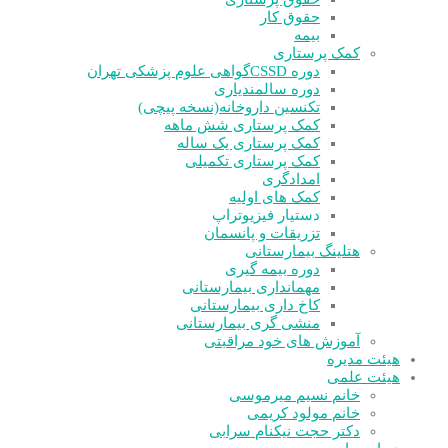
حقوق کار
بیمه
کمک پرستاری
دوره CSSD
گواهی علوم پزشکی تهران
دوره سالمندیاری
تکنسین داروخانه(نسخه پیچی)
کمک پرستاری شش ماهه
کمک پرستاری یک ساله
کمک پرستاری تکمیلی
امدادگری
کمک های اولیه
دستیار فیزیوتراپ
تزریقات و پانسمان
هتلینگ بیمارستانی
دوره بیمه گیری
مهمانداری بیمارستانی
کاخ داری بیمارستانی
منشی گری بیمارستانی
آموزش های خود مراقبتی
هیئت مدیره
هیئت علمی
خانم نسیم میرموسی
خانم مولود کریمی
دکتر حجت نیکنام سرابی