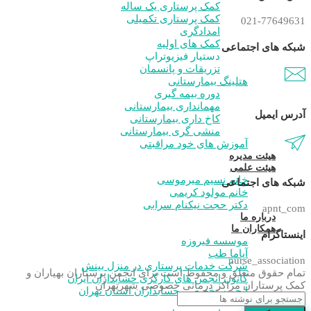
کمک پرستاری یک ساله
کمک پرستاری تکمیلی
021-77649631
امدادگری
کمک های اولیه
شبکه های اجتماعی
دستیار فیزیوتراپ
تزریقات و پانسمان
هتلینگ بیمارستانی
دوره بیمه گیری
مهمانداری بیمارستانی
آدرس ایمیل
کاخ داری بیمارستانی
منشی گری بیمارستانی
آموزش های خود مراقبتی
هیئت مدیره
هیئت علمی
خانم نسیم میرموسی
شبکه های اجتماعی
خانم مولود کریمی
دکتر حجت نیکنام سرابی
apnt_com
درباره ما
همکاران ما
اینستاگرام
موسسه فیروزه
آپاما طب
nurse_association
شرکت خدمات پرستاری در منزل بینش
تمام حقوق متعلق و محفوظ است برای انجمن پرستاران بهیاران و
کانون انجمن های کارگری حسابداران ایران
کمک پرستاران مراکز درمانی خصوصی شهرتهران
انجمن تخصصی حسابداران استان تهران