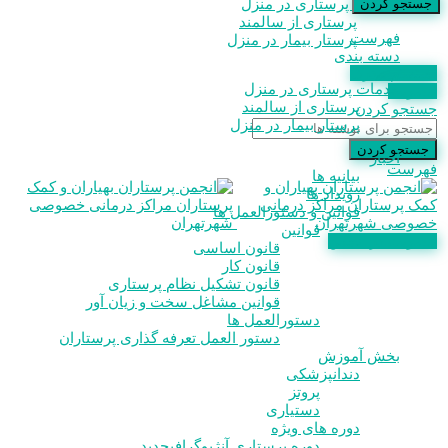
خدمات پرستاری در منزل
جستجو کردن
پرستاری از سالمند
فهرست
پرستار بیمار در منزل
دسته بندی
استعلام مدرک
خدمات پرستاری در منزل
عضویت
پرستاری از سالمند
جستجو کردن
پرستار بیمار در منزل
جستجو کردن
اخبار
فهرست
بیانیه ها
رویداد ها
قوانین و دستورالعمل ها
قوانین
عضویت در انجمن
قانون اساسی
قانون کار
قانون تشکیل نظام پرستاری
قوانین مشاغل سخت و زیان آور
دستورالعمل ها
دستور العمل تعرفه گذاری پرستاران
بخش آموزش
دندانپزشکی
پروتز
دستیاری
دوره های ویژه
دوره پرستاری آنژیوگرافی
جدید