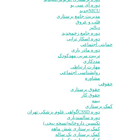
دوره آی سی یو
NICU
جدید
مدیریت جامع پرستاری
قلب و عروق
دیالیز
دوره جامع زخم
جدید
دوره اسکار تراپی
حمایتی اجتماعی
دوره مادر یاری
تربیت مربی مهدکودک
مددکاری
مهارت ارتباطی
روانشناسی اجتماعی
مشاوره
حقوقی
حقوق پرستاری
حقوق کار
بیمه
کمک پرستاری
دوره CSSD
گواهی علوم پزشکی تهران
دوره سالمندیاری
تکنسین داروخانه(نسخه پیچی)
کمک پرستاری شش ماهه
کمک پرستاری یک ساله