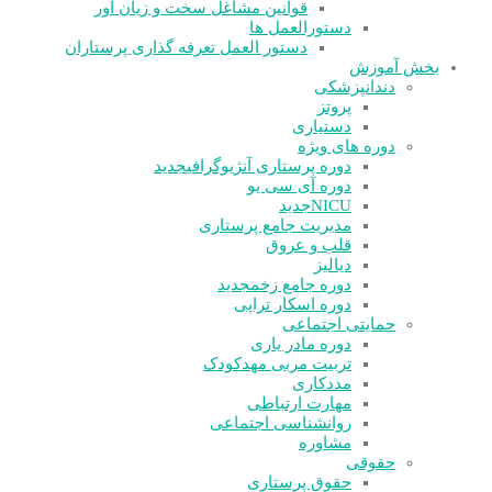
قوانین مشاغل سخت و زیان آور
دستورالعمل ها
دستور العمل تعرفه گذاری پرستاران
بخش آموزش
دندانپزشکی
پروتز
دستیاری
دوره های ویژه
دوره پرستاری آنژیوگرافی
جدید
دوره آی سی یو
NICU
جدید
مدیریت جامع پرستاری
قلب و عروق
دیالیز
دوره جامع زخم
جدید
دوره اسکار تراپی
حمایتی اجتماعی
دوره مادر یاری
تربیت مربی مهدکودک
مددکاری
مهارت ارتباطی
روانشناسی اجتماعی
مشاوره
حقوقی
حقوق پرستاری