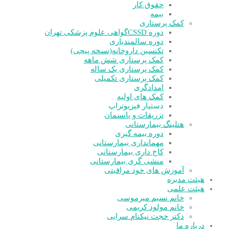
حقوق کار
بیمه
کمک پرستاری
دوره CSSD
گواهی علوم پزشکی تهران
دوره سالمندیاری
تکنسین داروخانه(نسخه پیچی)
کمک پرستاری شش ماهه
کمک پرستاری یک ساله
کمک پرستاری تکمیلی
امدادگری
کمک های اولیه
دستیار فیزیوتراپ
تزریقات و پانسمان
هتلینگ بیمارستانی
دوره بیمه گیری
مهمانداری بیمارستانی
کاخ داری بیمارستانی
منشی گری بیمارستانی
آموزش های خود مراقبتی
هیئت مدیره
هیئت علمی
خانم نسیم میرموسی
خانم مولود کریمی
دکتر حجت نیکنام سرابی
درباره ما