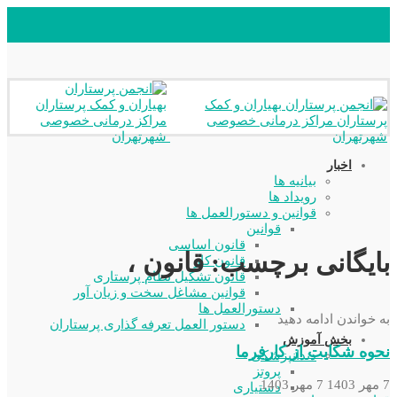
اخبار
بیانیه ها
رویداد ها
قوانین و دستورالعمل ها
قوانین
قانون اساسی
بایگانی برچسب: قانون ،
قانون کار
قانون تشکیل نظام پرستاری
قوانین مشاغل سخت و زیان آور
دستورالعمل ها
به خواندن ادامه دهید
دستور العمل تعرفه گذاری پرستاران
بخش آموزش
نحوه شکایت از کارفرما
دندانپزشکی
پروتز
7 مهر 1403
7 مهر 1403
دستیاری