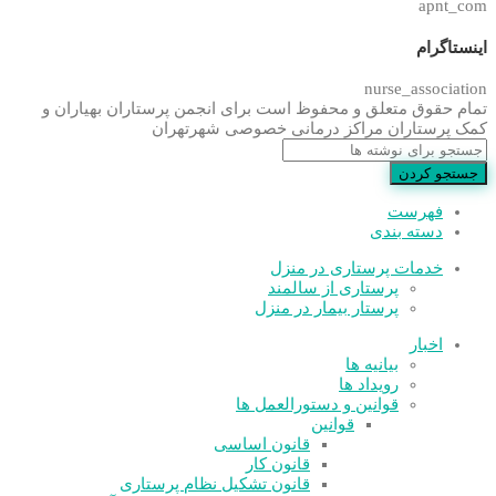
apnt_com
اینستاگرام
nurse_association
تمام حقوق متعلق و محفوظ است برای انجمن پرستاران بهیاران و
کمک پرستاران مراکز درمانی خصوصی شهرتهران
جستجو کردن
فهرست
دسته بندی
خدمات پرستاری در منزل
پرستاری از سالمند
پرستار بیمار در منزل
اخبار
بیانیه ها
رویداد ها
قوانین و دستورالعمل ها
قوانین
قانون اساسی
قانون کار
قانون تشکیل نظام پرستاری