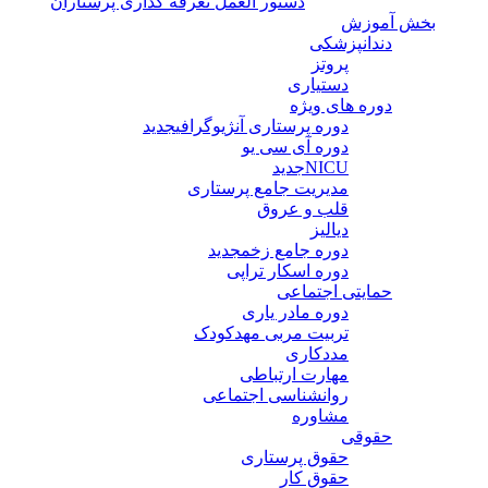
دستور العمل تعرفه گذاری پرستاران
بخش آموزش
دندانپزشکی
پروتز
دستیاری
دوره های ویژه
دوره پرستاری آنژیوگرافی
جدید
دوره آی سی یو
NICU
جدید
مدیریت جامع پرستاری
قلب و عروق
دیالیز
دوره جامع زخم
جدید
دوره اسکار تراپی
حمایتی اجتماعی
دوره مادر یاری
تربیت مربی مهدکودک
مددکاری
مهارت ارتباطی
روانشناسی اجتماعی
مشاوره
حقوقی
حقوق پرستاری
حقوق کار