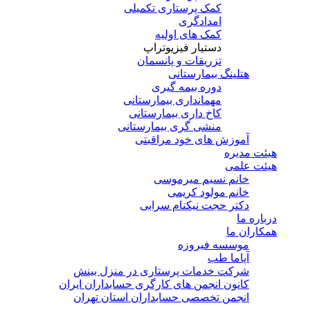
کمک پرستاری تکمیلی
امدادگری
کمک های اولیه
دستیار فیزیوتراپ
تزریقات و پانسمان
هتلینگ بیمارستانی
دوره بیمه گیری
مهمانداری بیمارستانی
کاخ داری بیمارستانی
منشی گری بیمارستانی
آموزش های خود مراقبتی
هیئت مدیره
هیئت علمی
خانم نسیم میرموسی
خانم مولود کریمی
دکتر حجت نیکنام سرابی
درباره ما
همکاران ما
موسسه فیروزه
آپاما طب
شرکت خدمات پرستاری در منزل بینش
کانون انجمن های کارگری حسابداران ایران
انجمن تخصصی حسابداران استان تهران