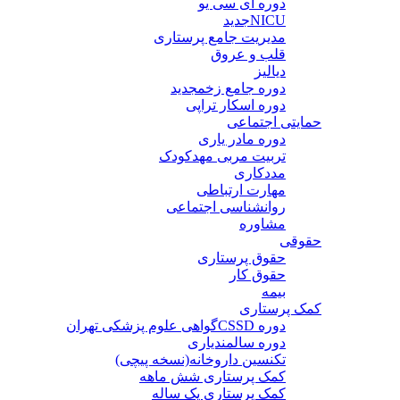
دوره آی سی یو
NICU
جدید
مدیریت جامع پرستاری
قلب و عروق
دیالیز
دوره جامع زخم
جدید
دوره اسکار تراپی
حمایتی اجتماعی
دوره مادر یاری
تربیت مربی مهدکودک
مددکاری
مهارت ارتباطی
روانشناسی اجتماعی
مشاوره
حقوقی
حقوق پرستاری
حقوق کار
بیمه
کمک پرستاری
دوره CSSD
گواهی علوم پزشکی تهران
دوره سالمندیاری
تکنسین داروخانه(نسخه پیچی)
کمک پرستاری شش ماهه
کمک پرستاری یک ساله