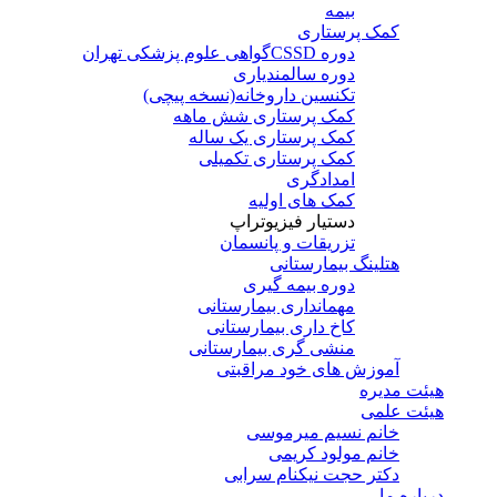
بیمه
کمک پرستاری
دوره CSSD
گواهی علوم پزشکی تهران
دوره سالمندیاری
تکنسین داروخانه(نسخه پیچی)
کمک پرستاری شش ماهه
کمک پرستاری یک ساله
کمک پرستاری تکمیلی
امدادگری
کمک های اولیه
دستیار فیزیوتراپ
تزریقات و پانسمان
هتلینگ بیمارستانی
دوره بیمه گیری
مهمانداری بیمارستانی
کاخ داری بیمارستانی
منشی گری بیمارستانی
آموزش های خود مراقبتی
هیئت مدیره
هیئت علمی
خانم نسیم میرموسی
خانم مولود کریمی
دکتر حجت نیکنام سرابی
درباره ما