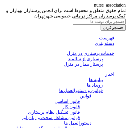
nurse_association
تمام حقوق متعلق و محفوظ است برای انجمن پرستاران بهیاران و
کمک پرستاران مراکز درمانی خصوصی شهرتهران
جستجو کردن
فهرست
دسته بندی
خدمات پرستاری در منزل
پرستاری از سالمند
پرستار بیمار در منزل
اخبار
بیانیه ها
رویداد ها
قوانین و دستورالعمل ها
قوانین
قانون اساسی
قانون کار
قانون تشکیل نظام پرستاری
قوانین مشاغل سخت و زیان آور
دستورالعمل ها