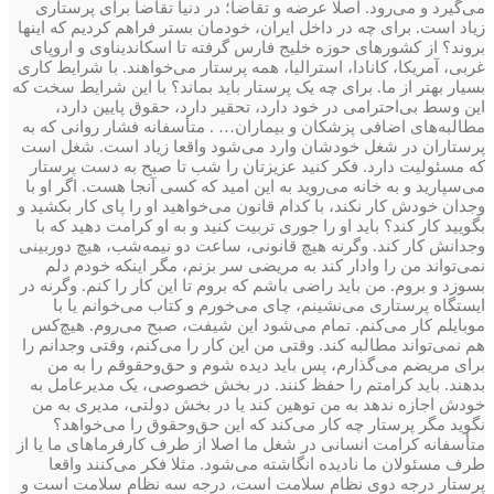
می‌گیرد و می‌رود. اصلا عرضه و تقاضا؛ در دنیا تقاضا برای پرستاری
زیاد است. برای چه در داخل ایران، خودمان بستر فراهم کردیم که اینها
بروند؟ از کشورهای حوزه خلیج فارس گرفته تا اسکاندیناوی و اروپای
غربی، آمریکا، کانادا، استرالیا، همه پرستار می‌خواهند. با شرایط کاری
بسیار بهتر از ما. برای چه یک پرستار باید بماند؟ با این شرایط سخت که
این وسط‌ بی‌احترامی در خود دارد، تحقیر دارد، حقوق پایین دارد،
مطالبه‌های اضافی پزشکان و بیماران… . متأسفانه فشار روانی که به
پرستاران در شغل خودشان وارد می‌شود واقعا زیاد است. شغل است
که مسئولیت دارد. فکر کنید عزیزتان را شب تا صبح به دست پرستار
می‌سپارید و به خانه می‌روید به این امید که کسی آنجا هست. اگر او با
وجدان خودش کار نکند، با کدام قانون می‌خواهید او را پای کار بکشید و
بگویید کار کند؟ باید او را جوری تربیت کنید و به او کرامت دهید که با
وجدانش کار کند. وگرنه هیچ قانونی، ساعت دو نیمه‌شب، هیچ دوربینی
نمی‌تواند من را وادار کند به مریضی سر بزنم، مگر اینکه خودم دلم
بسوزد و بروم. من باید راضی باشم که بروم تا این کار را کنم. وگرنه در
ایستگاه پرستاری می‌نشینم، چای می‌خورم و کتاب می‌خوانم یا با
موبایلم کار می‌کنم. تمام می‌شود این شیفت، صبح می‌روم. هیچ‌کس
هم نمی‌تواند مطالبه کند. وقتی من این کار را می‌کنم، وقتی وجدانم را
برای مریضم می‌گذارم، پس باید دیده شوم و حق‌و‌حقوقم را به من
بدهند. باید کرامتم را حفظ کنند. در بخش خصوصی، یک مدیرعامل به
خودش اجازه ندهد به من توهین کند یا در بخش دولتی، مدیری به من
نگوید مگر پرستار چه‌ کار می‌کند که این حق‌و‌حقوق را می‌خواهد؟
متأسفانه کرامت انسانی در شغل ما اصلا از طرف کارفرماهای ما یا از
طرف مسئولان ما نادیده انگاشته می‌شود. مثلا فکر می‌کنند واقعا
پرستار‌ درجه دوی نظام سلامت است، درجه سه نظام سلامت است و