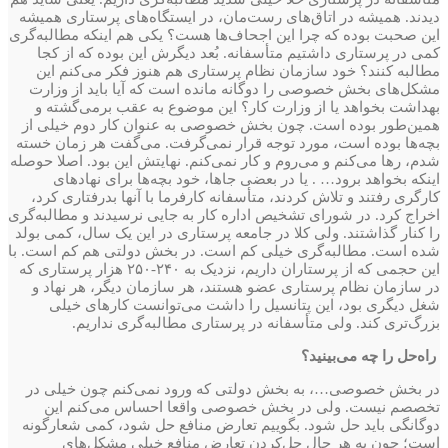
دیدند. همیشه در اتاق‌های رست‌مان، در ایستگاه‌های پرستاری همیشه
این صحبت بوده که چرا این اجحاف‌ها هست؟ یکی هم اینکه مطالبه‌گری
کمی در پرستاری داشتیم متأسفانه. بُعد دیگرش این بوده که از کجا
مطالبه کنند؟ خود سازمان نظام پرستاری هم هنوز فکر می‌کنم این
مشکل‌های بخش خصوصی را دوگانه مانده است که آیا باید از وزارت
بهداشت بخواهد یا از وزارت کار؟ این موضوع به عقب برمی‌گشته و
همین‌طور بوده است. چون بخش خصوصی به‌ عنوان کار دوم خیلی از
بچه‌ها بوده است، مورد توجه قرار نمی‌گرفت. می‌گفت هر زمان خسته
شدم، رها می‌کنم و می‌روم و کار نمی‌کنم. نهایتش این بود. اصلا حوصله
اینکه بخواهد برود… . یا در بعضی جاها، خود بچه‌ها برای نهادهای
کارگری رفتند و تلاش کردند، متأسفانه کارفرما با آنها بدرفتاری کرد،
اخراج کرد. در شورای تشخیص اداره کار به جایی نرسیدند و مطالبه‌گری
را کنار گذاشتند. ولی کلا در جامعه پرستاری در این یک سال، کمی بولد
شده است. مطالبه‌گری خیلی کم است. در بخش دولتی هم کم است. با
این حجمی که از پرستاران داریم، نزدیک به ۲۴۰-۲۵۰ هزار پرستاری که
در سازمان نظام پرستاری عضو هستند، هر سازمان دیگر، هر نهاد و
شغل دیگری بود، این پتانسیل را داشت می‌توانست کارهای خیلی
بزرگ‌تری کند. ولی متأسفانه در پرستاری مطالبه‌گری نداریم.
راه‌حل را چه می‌بینید؟
در بخش خصوصی…، به بخش دولتی که ورود نمی‌کنم چون خیلی در
تخصصم نیست. ولی در بخش خصوصی واقعا احساس می‌کنم این
دوگانگی باید حل شود. بگوییم تعارض منافع حل شود، کمی شعارگونه
است؛ چون به‌ هر حال حل‌کردن تعارض منافع خیلی مشکل‌های