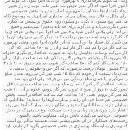
وقتی می‌گویم تعرفه‌گذاری یا بهره‌وری برای ما اجرا شود، می‌گویم مرّ
قانون اجرا شود که اگر مدیر عوض شد‌ تغییر نکند، نوسان بازار تغییر
ایجاد نکند، اینجا مثلا این را می‌بینیم که این مدیر به بخش خصوصی
برای مثال به فلان بیمارستان می‌آید، مقداری انسانی‌تر به موضوع نگاه
می‌کند، پنج میلیون یا یکی، دو میلیون روی حقوق پرسنلش می‌گذارد.
مدیر دیگری می‌آید و می‌گوید برای چه باید بدهیم؟ نمی‌دهیم و قطع
می‌کند. ولی وقتی قانون شود و قانون هم اجرا شود، وقتی تعرفه‌ای‌ را
که کارکرد خودم است ‌به من پرداخت کنند، دیگر کسی نمی‌تواند آن را از
من بگیرد. کل فشار ما این است که این قانون اجرا شود. وقتی بهره‌وری
ساعت کار من را کم کند، اگر کار کنم و آن را به ۱۸۰ ساعتی که الان
کار می‌کنم برسانم، تفاوتش را باید به صورت اضافه‌کاری بگیرم. حقوقم
بالا می‌رود. اگر بخواهم حقوقم بالا رود، الان باید صد ساعت مازاد بر آن
۱۸۰ ساعت کار کنم که ۲۸۰ ساعت کار شود، بعد هم حقوق به ۲۰ یا ۲۱
و ۲۲ میلیون تومان برسد. در‌صورتی‌که اگر حق و حقوقم را بدهند، با
همان یک شیفت کار خودم که مثلا ۱۵ شب سر کار می‌روم، همان مبلغ
را می‌گیرم. با همان مبلغ، زندگی من می‌چرخد. ولی الان باید صد
ساعت اضافه‌تر کار کنم که به آن مبلغ برسد. صد ساعت یعنی حداقل
تصور کنید ۱۰ روز از صبح تا غروب سر کار برویم، علاوه بر آن، ۱۰ شب
هم سر کار برویم؛ یعنی ۱۸۰ ساعت. صد ساعت اضافه‌تر است.‌ بخش
خصوصی هم حتما خودتان رفته‌‌ و بیمارستان‌ها را دیده‌اید؛ مطالباتی که
بیماران دارند و مطالباتی که خود پزشکان دارند. بیمار که آنجا می‌رود،
انتظار دارد چون هزینه زیادی پرداخت می‌کند، نوع خدمتی که در بخش
خصوصی دریافت می‌کند با بخش دولتی متفاوت باشد. بالطبع
زحمت‌های همکاران در آن بخش بیشتر است. همیشه مثالم این است
که بیماری به ایستگاه پرستاری در بخش خصوصی بگوید کار دارم، باید