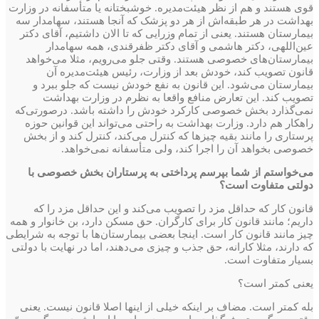
قوی هستند و هم از نظر هیئت‌مدیره‌. خوشبختانه یا متأسفانه در وزارت
بهداشت در هر طبقه‌اش از هر دو پزشک که آنجا هستند، سهامدار سه
بیمارستان هستند. یعنی از تمام وزرایی که تا الان داشتیم، ‌آقای دکتر
عین‌اللهی، دکتر هاشمی و آقای دکتر ظفرقندی، همه‌ سهامدار
بیمارستان‌های خصوصی هستند.‌ وقتی جلو می‌رویم، مثلا می‌خواهد
قانون تصویب کند، خودش بعد از وزارت، رئیس هیئت‌مدیره آن
بیمارستان می‌شود. این قانون به نفع خودش نیست که جلو ببرد و
تصویب کند. این تعارض منافع واقعا به‌ نظرم در وزارت بهداشت
نمی‌گذارد ‌بخش خصوصی کارکرد خودش را داشته باشد. در‌صورتی‌که
راهکار هم دارد. وزارت بهداشت به راحتی می‌تواند این قوانین حوزه
پرستاری را مانند بقیه چیزها که کنترل می‌کند، کنترل کند و از بخش
خصوصی بخواهد آن را ‌اجرا کند، ولی متأسفانه نمی‌خواهد.
می‌خواستم از شما بپرسم ‌پرداختی به پرستاران بخش خصوصی با
دولتی متفاوت است؟
قانون کار که حداقل مزد را تصویب می‌کند و این حداقل مزد را که
داریم؛ مانند ‌قانون کار برای کارگران. حق مسکن دارد، بن خانوار و همه
چیز مانند قانون کار است. اینجا بعضی بیمارستان‌ها با توجه به شرایطی
که دارند، مثلا کارانه، حق جذب و چیزی می‌دهند، اما در نهایت با دولتی
بسیار متفاوت است.
یعنی کمتر است؟
بله کمتر است. مضاف بر اینکه خیلی از اینها اصلا قانون نیست. یعنی