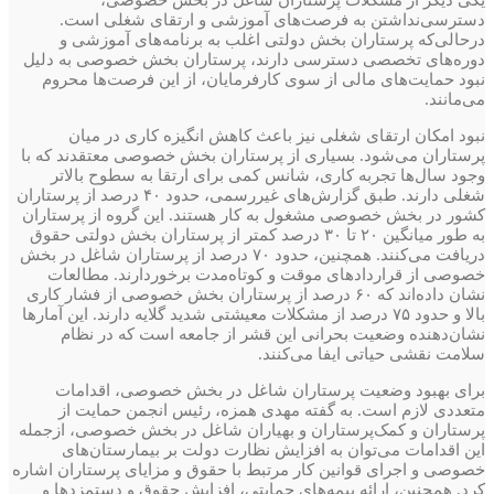
دسترسی‌نداشتن به فرصت‌های آموزشی و ارتقای شغلی است.
در‌حالی‌که پرستاران بخش دولتی اغلب به برنامه‌های آموزشی و
دوره‌های تخصصی دسترسی دارند، پرستاران بخش خصوصی به دلیل
نبود حمایت‌های مالی از سوی کارفرمایان، از این فرصت‌ها محروم
می‌مانند.
نبود امکان ارتقای شغلی نیز باعث کاهش انگیزه کاری در میان
پرستاران می‌شود. بسیاری از پرستاران بخش خصوصی معتقدند که با
وجود سال‌ها تجربه کاری، شانس کمی برای ارتقا به سطوح بالاتر
شغلی دارند. طبق گزارش‌های غیررسمی، حدود ۴۰ درصد از پرستاران
کشور در بخش خصوصی مشغول به کار هستند. این گروه از پرستاران
به‌ طور میانگین ۲۰ تا ۳۰ درصد کمتر از پرستاران بخش دولتی حقوق
دریافت می‌کنند. همچنین، حدود ۷۰ درصد از پرستاران شاغل در بخش
خصوصی از قراردادهای موقت و کوتاه‌مدت برخوردارند. مطالعات
نشان داده‌اند که ۶۰ درصد از پرستاران بخش خصوصی از فشار کاری
بالا و حدود ۷۵ درصد از مشکلات معیشتی شدید گلایه دارند. این آمارها
نشان‌دهنده وضعیت بحرانی این قشر از جامعه است که در نظام
سلامت نقشی حیاتی ایفا می‌کنند.
برای بهبود وضعیت پرستاران شاغل در بخش خصوصی، اقدامات
متعددی لازم است. به گفته مهدی همزه، رئیس انجمن حمایت از
پرستاران و کمک‌پرستاران و بهیاران شاغل در بخش خصوصی، از‌جمله
این اقدامات می‌توان به افزایش نظارت دولت بر بیمارستان‌های
خصوصی و اجرای قوانین کار مرتبط با حقوق و مزایای پرستاران اشاره
کرد. همچنین، ارائه بیمه‌های حمایتی، افزایش حقوق و دستمزدها و