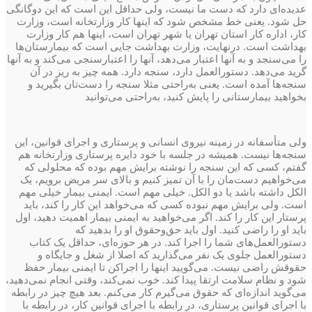
عدیده‌ای دارد که دست ما نیست، ولی حداقل این است که این دوگانگی
حل شود. یعنی خط مشخص شود که اینها کار وزارتخانه است، وزارت
کار، اداره کار استان تهران یا شهر تهران است، اینها هم کار وزارت
بهداشت است. در‌نهایت، وزارت بهداشت‌ جایی است که بیمارستان‌ها
را می‌سنجد و به آنها اعتبار می‌دهد، آنها را اعتبارسنجی می‌کند و به آنها
گرید می‌دهد. دستورالعمل دارد، سنجه دارد. همه‌ چیز به ریز در آن
سنجه‌ها آمده است. یعنی به‌راحتی مثلا سنجه را دست‌تان بگیرید و
بخواهید بیمارستانی را پایش کنید، به‌راحتی می‌توانید
ولی متأسفانه در زمینه نیروی انسانی و پرستاری و اجرای قوانین، این
سنجه‌ها نیست. همیشه در جلسه با خود دایره پرستاری وزارتخانه هم
گفتم، کسی که این سنجه را نوشته‌ برایش مهم بوده که محلولی که
می‌خواهیم دست‌مان را با آن تمیز کنیم و بالای سر مریض برویم، یک
الکل داشته باشد یا دو الکل. خیلی مهم است. ایمنی بیمار خیلی مهم
است. ولی برایش مهم نبوده کسی که می‌خواهد این کار را کند، باید
پرستار این کار را کند. اگر می‌خواهید به ایمنی بیمار اهمیت دهید، اول
باید او را راضی کنید. اول باید حق‌و‌حقوق او را بدهید که
دستورالعمل‌های شما را اجرا کند. در هر حوزه‌ای، حداقل یک کتاب
دستورالعمل جلوی یک نفر می‌گذارید که اصلا از شغل و جایگاه و
حقوقش راضی نیست. می‌گویید اینها را اجرا‌کن تا ایمنی بیمار حفظ
شود و نظام سلامت ارتقا پیدا کند. خوب نمی‌کند، وقتی انجام نمی‌دهید،
می‌گوید اندازه‌ای که حقوق می‌گیرم کار می‌کنم. بعد هیچ ‌چیز در رابطه
با اجرای قوانین پرستاری، در رابطه با اجرای قوانین کار، در رابطه با