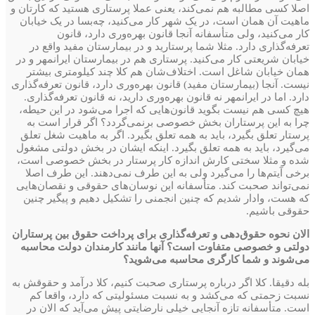
اصلا کسی مطالبه هم نمی‌کند، یعنی عملا پرستاری هستید که کارتان و
ماهیت آن همان است، در یک شهر کار می‌کنید، چه‌بسا در یک خیابان
کار می‌کنید، ولی متأسفانه آنجا قانون بهره‌وری دارد، قانون
تعرفه‌گذاری دارد. مثلا شما پرستارید و در بیمارستان مفید واقع در
خیابان شریعتی کار می‌کنید. پرستاری هم در بیمارستان ایرانمهر و در
همان خیابان شاغل است. اختلاف‌شان هم کلا چند کیلومتری بیشتر
نیست. آنجا (بیمارستان مفید) قانون بهره‌وری دارد، قانون تعرفه‌گذاری
دارد. اما در ایرانمهر نه قانون بهره‌وری دارید، نه قانون تعرفه‌گذاری.
هیچ کسی هم نیست بگوید قانون‌هایی که اجرا می‌شود در این حیطه،
چرا به این پرستاران بخش خصوصی برنمی‌گردد؟ اگر قرار است به
پرستار تعلق بگیرد، باید به همه تعلق بگیرد. اگر به ماهیت شغل تعلق
می‌گیرد، باید به همه تعلق بگیرد. اینکه ایشان در بخش دولتی مشغول
شده و مثلا سختی کارش اندازه کار پرستار در بخش خصوصی است،
برخی آیتم‌ها را می‌گیرد ولی به این طرف نمی‌دهند. این طرف اصلا
نمی‌تواند صحبت کند. متأسفانه این نوسان‌های حقوقی و نقصان‌هایی
که هست، وادار شدیم که چنین انجمنی را تشکیل دهیم و پیگیر چنین
حقوقی باشیم.
الان نحوه حقوق‌دهی و تعرفه‌گذاری برای پرداخت حقوق بین پرستاران
دولتی و خصوصی متفاوت است؟ آنها مانند کارمندان دولت محاسبه
می‌شوند و شما کارگری محاسبه می‌شوید؟
بله دقیقا. کلا اگر درباره پرستاری صحبت کنیم، کلا درآمد و حقوقش به
نسبت زحمتی که می‌کشد و به نسبت مسئولیتی که دارد، واقعا کم
است. متأسفانه تازه آنجایی خیلی نارضایتی پیش می‌آید که الان در