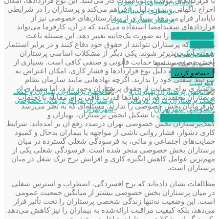
با قراردادهای موقت و کوتاه‌مدت کار می‌کنند. این نوع قراردادها، امکان
خدمات پرستاری در منزل
اخراج ناگهانی و بدون دلیل را فراهم می‌کند و پرستاران را در شرایطی
پرستاری از سالمند
ناپایدار قرار می‌دهد. بسیاری از بیمارستان‌های خصوصی نیز از
پرستار بیمار در منزل
قراردادهای سفیدامضا استفاده می‌کنند که در آن، کارفرما می‌تواند
شرایط قرارداد را به‌ صورت یک‌جانبه تغییر دهد. این مسئله باعث
استعلام مدرک
می‌شود که پرستاران نتوانند از حقوق خود دفاع کنند و در برابر استثمار
عضویت
شغلی آسیب‌پذیرتر شوند. یکی دیگر از مشکلات اساسی پرستاران
جستجو کردن
بخش خصوصی، نبود حمایت قانونی و صنفی کافی است. بسیاری از
این پرستاران به دلیل نوع قراردادها و فشار کاری، امکان اعتراض به
جستجو کردن
شرایط شغلی خود را ندارند. اگرچه نهادهایی مانند سازمان نظام
فهرست
پرستاری برای حمایت از حقوق پرستاران وجود دارد، اما بسیاری از
پرستاران معتقدند که این نهادها قدرت کافی برای مقابله با تخلفات
کارفرمایان بخش خصوصی را ندارند. مسئله‌ای که به نظر می‌رسد
گروهی از پرستاران با تشکیل انجمن پرستاران، بهیاران و
عضویت در انجمن
کمک‌پرستاران بخش خصوصی تهران در‌صدد رفع آن بر آمده‌اند. شرایط
کاری دشوار، فشار روانی ناشی از مواجهه با بیماران بدحال و کمبود
حمایت‌های اجتماعی و مالی، به فرسودگی شغلی گسترده در میان
پرستاران بخش خصوصی منجر شده است. فرسودگی شغلی یکی از
مهم‌ترین عوامل کاهش انگیزه کاری و افزایش نرخ ترک شغل در میان
پرستاران است.
مطالعات نشان داده‌اند که نرخ افسردگی، اضطراب و استرس شغلی
در میان پرستاران بخش خصوصی بیشتر از میانگین جمعیت عمومی
است. این وضعیت نه‌تنها زندگی شخصی پرستاران را تحت تأثیر قرار
می‌دهد، بلکه کیفیت مراقبت ارائه‌شده به بیماران را نیز کاهش می‌دهد.
یکی دیگر از مشکلات پرستاران شاغل در بخش خصوصی،