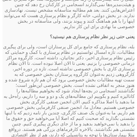
و هیئت‌مدیره‌ها نمی‌گذارند انسجامی در کارکنان رخ دهد که چنین
اعتراض‌هایی کنند. بعد هم مطالبه متأسفانه مشخص نیست. نهادسازی
ندارند. در بخش دولتی، خانه کارگر و نظام پرستاری هست که می‌توانند
اینها را با هم هماهنگ کنند و پیوند بزنند، ولی متأسفانه در بخش
خصوصی ما نهادی برای این کار نداریم.
یعنی حتی زیر نظر نظام پرستاری هم نیستید؟
بله، نظام پرستاری که جامع برای کل پرستاران است، ولی برای پیگیری
مطالبات، تازه امسال توانستیم در نظام پرستاری ‌با کمک و حمایتی که
رئیس نظام پرستاری اخیر،‌ دکتر نجاتیان، داشته است، ‌کارگروه مراکز
درمانی خصوصی را بزنیم. یعنی تا الان اصلا نبوده است. تا الان نظام
پرستاری کاری با بخش خصوصی نداشته است. تازه در دوره اخیر،
کارگروهی زدیم به‌عنوان کارگروه پرستاران بخش خصوصی که به
سمت تهیه مطالبات بخش خصوصی برود که آن هم تازه شروع شده‌ و
هنوز منجر به اتفاقی نشده است. بخش خصوصی این‌طور است؛
نگذاشتند انسجامی در بچه‌ها‌ ایجاد شود که بخواهیم مطالبه‌ها را
کانالیزه کنیم و بگوییم این مطالبه‌های یک و دو و سه را داریم، راه‌حل به
ما بدهید یا اصلا مذاکره کنیم. الان انجمن صنفی کارگری بخش
خصوصی هستیم. معادل ما، انجمن صنفی کارفرمایی بخش خصوصی
هم داریم. ما به‌عنوان یک صنف کارگری، چندین بار نامه زدیم که با اینها
نشستی بگذارید که صحبت کنیم که اصلا آیا می‌خواهید حق و حقوق ما
را بدهید یا نمی‌خواهید بدهید و ما از جای دیگری پیگیری کنیم. چنین
نشستی هم نگذاشتند.‌ بالاخره کارفرماهای بزرگی هم هستند. درواقع
مثلا بیمارستان‌ها با توجه به پتانسیلی که دارند، ‌هم از نظر اقتصادی