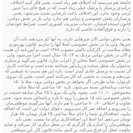
جامعه هم می‌بینید که اختلاف هم زیاد است، یعنی فکر کنید اختلاف
درآمدی پرستار با پزشک خیلی زیاد است که در هیچ جای دنیا چنین
نُرمی وجود ندارد. این اختلاف باعث نارضایی شدید می‌شود، یعنی
پرستاران بخش خصوصی و دولتی هم ندارد. ولی باز در بخش دولتی،
قانون استخدام‌شان، خدمات مدیریت کشوری است. شرایط خودشان
را دارند و فوق‌العاده خاصی که دارند
یعنی بخش دولتی الان چیزهایی دارند، به آنها کم می‌دهند بابت آن
چیزها، ولی ما در بخش خصوصی اصلا آنها را نداریم.‌ قانون بهره‌وری
نظام سلامت در کارکنان بالینی‌ مصوب ۱۳۸۸ است و آیین‌نامه آن هست
و الان در بخش دولتی نزدیک به ۱۴، ۱۵ سال است‌ اجرا می‌شود، ولی
در بخش خصوصی اصلا محلی از اعراب ندارد. ‌قانون می‌گوید پرستاری
به‌عنوان یک شغل سخت و زیان‌آور‌ شناخته شده است و ساعت کاری
آن نسبت به پرسنل عادی کمتر است. تازه این هم نسبت به شیفتی که
می‌دهند و نسبت به بخشی که کار می‌کنند کمتر است. یعنی یک نیروی
تازه‌وارد شاید طرحی اگر بخواهد در بخش دولتی برود، مثلا با ۱۵۰
ساعت برنامه‌اش بسته می‌شود. تازه ۱۵۰ ساعتی که مثلا شاید
مجموعش ۱۰، ۱۱ شب بشود.‌‌ ولی یک نیرو با ۲۵ سال سابقه خدمت در
بخش خصوصی باید ۱۵ شبش را برود تا تازه برنامه‌اش بسته شود. یعنی
تفاوت و اختلاف ۶۰، ۷۰ ساعتی با هم دارند. آنها می‌گویند موظفی‌مان
را می‌رویم و اضافه سر کار نمی‌رویم. دعوای دولت این است که اضافه
بیایید، اضافه‌کاری شما را جای مثلا ساعتی ۲۵ هزار تومان، ۸۵ هزار
تومان می‌دهم. اما اصلا این اضافه‌کاری برای ما نیست. یعنی باید
موظفی‌مان را اندازه یک کارگری که در شغل دیگری کار می‌کند و شاید
ماهیت شغل آن فرق می‌کند، پر کنیم. مانند قانون کار. این موظفی