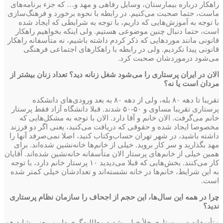
راهکار در‌باره بیمارستان، وسایل رفاهی و مهد و… که جزء برنامه‌های
ماست، حتما صحبت می‌کنیم. در رابطه با نحوه برخورد و فرهنگ‌سازی
با توجه به آموزش‌هایی که داریم، با توجه به شرایطی که ایجاد شده
است، حتما دنبال چنین موضوعی هستیم. ولی اینکه بخواهیم راهکار
قانونی مانند موردهایی که ذکر کردم داشته باشیم، نه متأسفانه راهکار
قانونی پیدا نکردیم. ولی در رابطه با راهکارهای اجتماعی فرهنگی
می‌شود درموردشان صحبت کرد.
الان در ایران پرستاری را می‌شود شغل زنانه دید؟ تعداد زنان بیشتر از
مردان است یا نه؟
تقریبا تا دهه ۸۰ بله، ولی از دهه ۸۰ به بعد‌ ورودی‌های دانشکده
پرستاری تقریبا مساوی و ۵۰-۵۰ شدند. قبلا دانشگاه آزاد فقط پرستار
خانم می‌گرفت. الان خانم و آقا دارد. الان با توجه به مشکل‌هایی که
مخصوصا ایجاد شده و حقوقی که دریافت می‌کنید، یعنی اگر دو فرزند
داشته باشید، در شهر تهران حساب‌و‌کتاب کنید، اصلا نمی‌صرفد آنها را
مهد بگذارید و سر کار بروید. خیلی از خانم‌ها خانه‌نشین شده‌اند. برای
همین‌ خیلی از خانم‌های پرستار الان متأسفانه خانه‌نشین شده‌اند. آقایان
کار می‌کنند. بخش‌هایی که قبلا می‌دیدید ۱۰ پرستار خانم دارد، با توجه
به این شرایط، خانم‌ها در خانه نشسته‌اند و تعدادشان خیلی کمتر شده
است.
چرا در همه این سال‌ها، این حجم از اجحاف را سازمان نظام پرستاری
ندید؟
متأسفانه در پرستاری‌ خلأ خیلی شدید مطالبه‌گری داریم. یعنی شاید هم