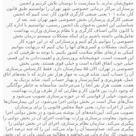
حقوق‌شان ندارند. با ممارست با دوستان تلاش کردیم و انجمن
پرستاران مراکز درمانی خصوصی شهر تهران را توانستیم طبق قانون
کار، ماده ۱۰۱ یعنی صنفی کارگری قانون کار، ثبت کنیم که انجمن
صنفی کارگری پرستاران بخش خصوصی شهر تهران شد. بعد از
شناسایی این انجمن به‌عنوان یک انجمن رسمی، توانستیم با اداره کار،
با کانون عالی اصناف کارگری و با نظام پرستاری وزارت بهداشت
تعامل‌هایی داشته باشیم برای اینکه مشکلات سیستم درمان بخش
خصوصی را بتوانیم بازگو کنیم و پرستارانی که در این حوزه کار
می‌کنند، مشکلات و کسری‌های آنها را بیان کنیم که درنهایت بتوانیم
کمکی به ارتقای نظام سلامت کشور بکنیم. با توجه به ظرفیتی که در
این قسمت است، خوشبختانه برون‌سپاری و اهمیت‌دادن به این قسم،
خیلی خوب اتفاق افتاده است و خیلی قوی هستند، یعنی بخش
خصوصی در تهران، الان ۵۵ بیمارستان دارد. فقط کارشناس پرستاری
آن را حساب کنید، شاید قریب به چهار هزار نفر دارند که با بچه‌های اتاق
عمل، هوش‌بری و کمک‌پرستار و بهیار حساب کنید، شاید نزدیک به
هفت، هشت هزار نفر آنجا را می‌چرخانند. متأسفانه به‌ خاطر دوگانگی
که وجود دارد، بین قانون کار و نظارتی که از طرف وزارت بهداشت
می‌شود، خیلی از قوانینی که در حوزه پرستاری تصویب می‌شود و
سال‌های سال است در بخش دولتی اجرا می‌شود، در این بیمارستان‌ها
جایی از اعراب ندارد، یعنی عملا مجلس قانونی را برای پرستاران
تصویب می‌کند، آیین‌نامه‌های آن نوشته می‌شود و در بخش دولتی اجرا
می‌شود. معاونت پرستاری وزارت بهداشت اجرای آن در بخش دولتی را
پیگیری می‌کند. سازمان نظام پرستاری، اجرای آن در بخش دولتی را
پیگیری می‌کند. صداوسیما آن را بولد می‌کند. این را که چند درصد اجرا
می‌شود، کار ندارم ولی می‌خواهند و مطالبه می‌کنند، ولی در این بخش