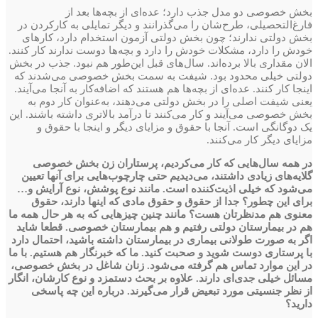
‌بخش خصوصی دو مدل جذب دارد؛ عده‌ای از بچه‌ها بعد از
فارغ‌التحصیلی، طرح‌شان را می‌گذرانند و دیگر تمایلی به کار‌کردن در
بخش دولتی ندارند؛ چون بخش دولتی آزمون استخدام دارد، کارهای
خودش را دارد، مشکلات خودش را دارد و بچه‌ها دوست ندارند کار کنند.
الان مقداری بالا برده‌اند. سال‌های قبل این‌طور هم نبود. جذب در بخش
دولتی خیلی محدود بود. شیفت به سمت بخش خصوصی می‌شدند که
اینجا کار کنند. عده‌ای از بچه‌ها هم هستند که اضافه‌کار به آنجا می‌آیند.
یعنی شیفت اصلی را در بخش دولتی می‌دهند، به‌عنوان کار دوم به
بخش خصوصی می‌آیند و کار می‌کنند تا درآمد بالاتری داشته باشند. این
یک دوگانگی است. آنجا با حقوق و مزایای دیگر و اینجا با حقوق و
مزایای دیگر کار می‌کنند.
در همه سال‌هایی که کار می‌کردیم، پرستاران زن بخش خصوصی
گلایه‌های زیادی داشتند، می‌دیدیم حتی چارچوب‌هایی برای آنها تعیین
می‌شود که خیلی اذیت‌کننده است. مانند نوع پوشش، نوع آرایش و…‌
برای این چطور؟ جدا از حقوق و حقوق مادی که اینها دارند، حقوق
معنوی هم مدنظرتان هست؟ مانند چنین چیزهایی که به ‌هر حال همه ما
هم در بیمارستان دولتی رفتیم و هم بیمارستان خصوصی. قطعا شاید
اگر به ‌صورت طولانی‌ بیماری در بیمارستان داشته باشید، احتمال دارد
با پرستاری دوست شوید و صحبت کنید. ما که خبرنگار هم هستیم. با ما
در این موارد تماس هم گرفته می‌شود. زنان شاغل در بخش خصوصی،
مسائل خیلی جدی‌ای دارند. علاوه بر بحث دستمزد و نوع کارشان، ‌انگار
از نظر جنسیتی مورد تبعیض قرار می‌گیرند. درباره این چه پاسخی
دارید؟