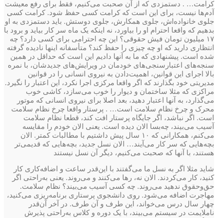
کرامت… . دستمزدی که از آن صحبت می‌کنیم، فقط برای رفع معیشت
آدم‌ها نیست، برای این است که کرامت کسی حفظ شود. کرامت کسی
جلوی خانواده‌اش، جلوی همکارش، جلوی دوستش. باید دستمزدی به او
بدهیم که واقعا احترام او را بیاورد، نه اینکه یک ماه سر کار بیاید و برود با
۱۷ میلیون تومان فیش حقوقی؟ این چه احترامی برای کسی دارد؟ چه
انتظاری دارید که او چه چیزی را حفظ کند؟ متأسفانه اینها نادیده گرفته
شده است. پیشنهادی که ما به آنها دادیم این است که حداقل در همین
سنجه‌های اعتبارسنجی‌های خودمان در ویرایش‌های جدیدشان، با نمره
بالا اجرای این قوانین، اهمیت‌دادن به نیروی انسانی را در قوانین
مدیریتی خود بگذارند که اگر واقعا مرکزی اجرا نکرد، این اعتبار را نگیرد.
مراکزی که مثلا ساختمان و دیوار را خوب می‌سازد، کاشی خوب
می‌گذارد، به آنها اعتبار دهید، بعد اصلا برای نیروی انسانی که موتور
محرک و چرخ نظام سلامت است… . پرستار واقعا چرخ نظام سلامت
است. اگر نباشد‌، اگر جایگاه پرستار افت کند، قطعا نظام سلامت
آسیب می‌بیند، چه‌بسا الان دیده است. یعنی الان خودم را مقایسه
می‌کنم، همکارانی که ۱۰ سال پیش داشتیم‌ با مطالبات کمتر. الان
بچه‌هایی که سر کار می‌آیند… الان نسل جدید، بچه‌هایی که قدیمی‌تر
هستند، با آنها که صحبت می‌کنیم، دیگر آن نسل نیستند
شاید مثلا اگر به نسل ما می‌گفتند با این‌قدر ساعت و اضافه‌کاری کار
کنید، کار می‌کردند. الان نه، رها می‌کنند و می‌روند. یعنی به‌راحتی اگر
حق‌و‌حقوق ندهید‌ می‌روند. چه ‌کسی آسیب می‌بیند؟ نظام سلامت.
مهاجرت اضافه می‌شود. روی دانشجوی پرستاری برنامه‌ریزی می‌کنید،
چهار سال درس می‌خواند، این طرف و آن طرف. در آخر آن‌قدر
ناملایمت در سیستم می‌بیند، با یک دوره و کلاس‌ به‌راحتی پذیرش