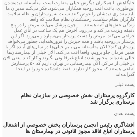
جایگاهش با همکاران دیگرش خیلی متفاوت است. متأسفانه دیده‌شدن
این‌طوری، باعث افت روحیه همکاران می‌شود. فکر می‌کنم مدیران ما
باید مقداری دیدشان را عوض کنند نسبت به پرستاران و نظام سلامت.
کارگران نظام سلامت، زحمتکشان نظام سلامت که واقعا
زندگی‌بخش‌های آتیه هستند… . چون پزشک می‌آید، مریض را در پنج
دقیقه ویزیت می‌کند و می‌رود. آخرش هم یک ساعت در اتاق عمل
جراحی می‌کند، مریض را دست پرستار می‌سپارد و می‌رود. اگر این
پرستار بی‌روحیه باشد و همه ‌چیزش را فرو‌ریخته‌اید، چطور می‌خواهد
پرستاری کند؟ الان متأسفانه می‌بینیم خیلی‌ها در سال‌های آینده اگر با
همین فرمان جلو برویم، واقعا افت می‌کند. الان خیلی از بیمارستان‌ها
خالی شده‌اند. مجبور شدند اتباع غیرقانونی بگیرند و کار کنند. یعنی الان
در خیلی از مراکز، الان بیمارستانی در تهران داریم که ۵۰ پرستارش
اتباعی هستند که مجوز کار ندارند. فقط دانشکده خود را در اینجا
گذرانده‌اند.
پست قبلی
کارگروه پرستاران بخش خصوصی در سازمان نظام
پرستاری برگزار شد
پست بعدی
افشاگري رئيس انجمن پرستاران بخش خصوصي از اشتغال
پرستاران اتباع فاقد مجوز قانوني در بيمارستان ها