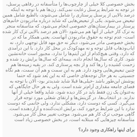
بخش خصوصی کلا خیلی از چارچوب‌ها را متأسفانه در رفاهی پرسنل،
در توجه به شرایط پرسنل رعایت نمی‌کند. زن‌ها هم با توجه به اینکه
درصد بالایی از پرسنل پرستاری را شامل می‌شوند، بالطبع شامل همین
تبعیض می‌شوند. یکی از تبعیض‌هایی که شاید در‌باره مادر‌بودن خانم‌های
پرستار در بیمارستان‌های خصوصی انجام می‌شود، که متأسفانه منجر
به ترک کار خیلی از آنها هم می‌شود -الان هم درصد بالایی ترک کار شده
است- عدم توجه به حقوق مادر‌بودن آنهاست. یعنی همکار ما که در
بخش خصوصی‌ مادر می‌شود، دیگر نه حق مهد قابل توجهی دارد، نه
ایاب‌و‌ذهاب قابل توجه و نه مهد‌کودک در محل کار دارد. با این درآمدی
که دارد، وقتی هیچ‌کدام از این آیتم‌ها را ندارد، مجبور است خانه‌نشین
شود. کاری که سال‌ها انجام داده، بیمه‌ای که سال‌ها برایش رد شده و
زحمت کشیده را رها کند و از بچه پرستاری کند. در بقیه زمینه‌ها هم
چنین تبعیض‌هایی وجود دارد. هم به این سمت و هم آن سمت، هم نگاه
جنسیتی. به‌ هر حال توجه‌های خاصی که به این بُعد شود که حتما
پوشش این‌طور باشد -خیلی‌ها قبلا شاید شدیدتر بود- الان با توجه به
فضای جامعه مقداری آرام‌تر شده است. ولی به ‌هر حال جایگاهی که
به‌عنوان یک زن فقط باید در کار دیده شود، شاید واقعا خیلی از آنها
ندارند. در انتخاب‌ها، در گزینش‌ها و ارتقای شغلی مورد توجه قرار
می‌گیرد. کسی که دوست دارد، مشکلی ندارد، ولی خانمی که دوست
ندارد با این شرایط برخورد کند، برایش اذیت‌کننده و آزاردهنده است.
گاهی موجب ترک کار هم می‌شود. موجب تغییر محل کار می‌شود.
متأسفانه چیزهایی که مبتلابه است، در بخش خصوصی زیاد است
برای اینها راهکاری وجود دارد؟