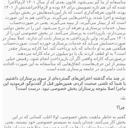
متأسفانه از ما کم نمی‌شود. قانون بعدی که ‌از سال ۱۴۰۱ لازم‌الاجرا
شده که آن هم تازه تصویبش برای ۸۶ بوده و لازم‌الاجرا‌شدنش از ۱۴۰۱
بوده‌، قانون تعرفه‌گذاری است که باز آیین‌نامه‌هایش در بخش دولتی
نوشته و اجرا شده، پرداختی‌هایی می‌گیرند. پرداختی هم به این صورت
است که از بیمار می‌گیرند، از بیمه می‌گیرند. یعنی در صورت‌حساب
بیمار، خدمات پرستاری و تعرفه آن درج می‌شود. این را در بخش دولتی
برمی‌دارند، بازپرداخت به پرستار می‌کنند. در بخش خصوصی این را از
۱۴۰۱ می‌گیرند، ولی بازپرداختی به پرستار بابت آن ندارند. عملا بیمار در
صورت‌حسابش می‌آید که خدمات پرستاری خورده است. صورت‌حساب
هنگفتی هم به او داده‌اند که باید پرداخت کند. اما کارانه پرستار چقدر
است؟ به او لطف کردند یک یا دو میلیون در ماه کارانه می‌دهند.
در‌صورتی‌که کارانه واقعی اگر آن بازپرداخت انجام شود، رقمش خیلی
بیشتر از این حرف‌هاست. اتفاق‌هایی که متأسفانه به این صورت افتاده‌،
باعث دلسردی در جامعه پرستاری شده ‌است.
در چند ماه گذشته اعتراض‌های ‌گسترده‌ای از سوی پرستاران داشتیم.
با شما که تلفنی ‌صحبت کردم، همین‌طور قبل از گفت‌وگو، فرمودید این
ماجرا اصلا متوجه پرستاران بخش خصوصی نبود. درست است؟
بله.
چرا؟
گفتم به‌ خاطر ماهیت بخش خصوصی‌، اولا اغلب کسانی که در این
بخش ‌کار می‌کنند، چندان پایبند به سیستم خصوصی خود نیستند. یعنی
خیلی راحت بیمارستان را رها می‌کنند و می‌روند. مثلا خود مدیران عامل