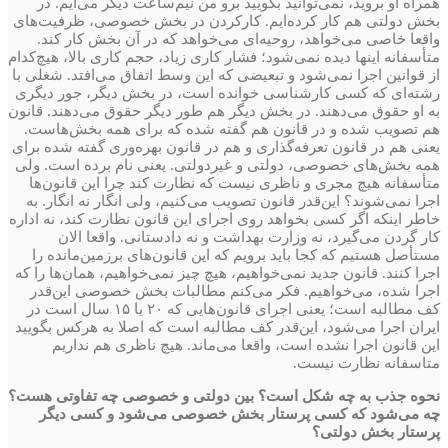
همراه او بروید، نمی‌توانید بگویید برو من نیم‌ساعت دیگر می‌آیم. در
بخش دولتی هم کار کرده‌ایم. کارکردن در بخش خصوصی، ظرفیت‌های
واقعا خاصی می‌خواهد، روحیه‌ای می‌خواهد که در آن بخش کار کند.
متأسفانه اینها دیده نمی‌شود؛ فشار کاری زیاد، حجم کاری بالا، هیچ‌کدام
از قوانین اجرا نمی‌شود و تبعیضی که این وسط اتفاق می‌افتد. شغلی با
رشته‌ای که کسی کارشناسی خوانده است، در بخش دیگر، جور دیگری
به او حقوق می‌دهند. در بخش دیگر هم طور دیگر حقوق می‌دهند. قانون
هم تصویب شده و در قانون هم گفته شده که برای همه بخش‌هاست.
یعنی هم در قانون تعرفه‌گذاری و هم در قانون بهره‌وری گفته شده برای
همه بخش‌های خصوصی، دولتی و غیردولتی. یعنی نام برده است. ولی
متأسفانه هیچ مجری و ناظری نیست که نظارت کند ‌چرا این قانون‌ها
اجرا نمی‌شوند؟ ‌این‌قدر قانون تصویب می‌کنیم، ولی انگار نه انگار. به‌
خاطر اینکه اگر کسی بخواهد روی اجرای این قانون نظارت کند، نه اداره
کار گردن می‌گیرد، نه وزارت بهداشت و نه دادستانی‌. واقعا الان
‌‌مستأصل هستیم که کجا باید برویم که این قانون‌های برزمین‌مانده را
اجرا کنند. قانون جدید نمی‌خواهیم، هیچ چیز نمی‌خواهیم، همان‌ها را که
اجرا شده‌، می‌خواهیم. فکر می‌کنم مطالبات بخش خصوصی این‌قدر
کف مطالبه است؛ یعنی اجرای قانون‌هایی که ۲۰ یا ۱۵ سال است‌ در
ایران اجرا می‌شود، این‌قدر کف مطالبه است که اصلا به هر‌کس بگویید
این قانون اجرا نشده است، واقعا می‌ماند. هیچ ناظری هم نداریم
متاسفانه نظارت نیست.
نحوه جذب به چه شکل است؟ بین دولتی و خصوصی چه تفاوتی هست؟
چه می‌شود که کسی پرستار بخش خصوصی می‌شود و کسی دیگر
پرستار بخش دولتی‌؟