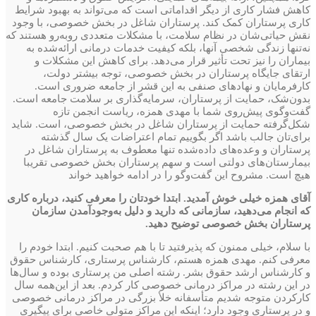
کاهش فشار کاری از دیگر اقداماتی است که می‌تواند به بهبود شرایط
کاری پرستاران کمک کند. پرستاران شاغل در بخش خصوصی، با وجود
نقش حیاتی‌شان در نظام سلامت، با مشکلات متعددی روبه‌رو هستند که
نه‌تنها زندگی شخصی آنها، بلکه کیفیت خدمات درمانی ارائه‌شده به
بیماران را نیز تحت تأثیر قرار می‌دهد. برای کاهش این مشکلات و
ارتقای جایگاه پرستاران در بخش خصوصی، توجه بیشتر دولت،
کارفرمایان و نهادهای صنفی به این قشر از جامعه ضروری است.
بدون‌شک، حمایت از پرستاران، سرمایه‌گذاری بر سلامت جامعه است.
گفت‌وگوی پیش‌روی شما با مهدی همزه، ریاست انجمن تازه
شکل‌گرفته حمایت از پرستاران شاغل در بخش خصوصی، است. شاید
برای‌تان جالب باشد اگر بگوییم تمام اعتراضات یک سال گذشته
پرستاران و وعده‌های داده‌شده تنها معطوف به پرستاران شاغل در
بیمارستان‌های دولتی است و سهم پرستاران بخش خصوصی تقریبا
هیچ است. مشروح این گفت‌وگو را در ادامه خواهید خواند
آقای همزه خیلی خوش آمدید. ابتدا خودتان را معرفی کنید، درباره کاری
که انجام می‌دهید، سازمانی که دارید و دلیل به‌وجود‌آمدن سازمان
پرستاران بخش خصوصی توضیح دهید.
با سلام، خیلی ممنون که پذیرفتید تا با هم صحبت کنیم. ابتدا خودم را
معرفی کنم. مهدی همزه هستم، کارشناس پرستاری، کارشناس حقوق
و کارشناس ارشد حقوق بشر. رشته اصلی من پرستاری بوده و سال‌ها
در این رشته در مراکز درمانی خصوصی کار کردم. بعد از این‌همه سال
کارکردن متوجه شدیم متأسفانه خلأ بزرگی در مراکز درمانی خصوصی
و در پرستاری وجود دارد؛ اینکه این مراکز متولی خاصی برای پیگیری