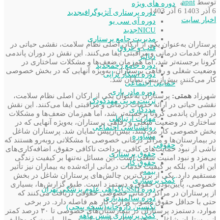
توسط
apnt
دوره های ویژه
6 آذر 1403
6 آذر 1403
دوره پرستاری آنژیوگرافی
جدید
اخبار سایت
دوره آی سی یو
NICU
جدید
مدیریت جامع پرستاری
پرستاران به‌عنوان یکی از ارکان اصلی نظام سلامت، نقشی حیاتی در
قلب و عروق
ارائه خدمات درمانی و مراقبتی ایفا می‌کنند. این نقش در دوران پاندمی
دیالیز
کرونا برجسته‌تر شد، اما هم‌زمان ضعف‌ها و مشکلات ساختاری در
دوره جامع زخم
جدید
وضعیت شغلی و رفاهی پرستاران، به‌ویژه آنهایی که در بخش خصوصی
دوره اسکار تراپی
کار می‌کنند، بیش‌از‌پیش نمایان شد.
حمایتی اجتماعی
دوره مادر یاری
شهرزاد
همتی:
پرستاران به‌عنوان یکی از ارکان اصلی نظام سلامت،
تربیت مربی مهدکودک
نقشی حیاتی در ارائه خدمات درمانی و مراقبتی ایفا می‌کنند. این نقش
مددکاری
در دوران پاندمی کرونا برجسته‌تر شد، اما هم‌زمان ضعف‌ها و مشکلات
مهارت ارتباطی
ساختاری در وضعیت شغلی و رفاهی پرستاران، به‌ویژه آنهایی که در
روانشناسی اجتماعی
بخش خصوصی کار می‌کنند، بیش‌از‌پیش نمایان شد. پرستاران شاغل
مشاوره
در بیمارستان‌ها و مراکز درمانی خصوصی با مشکلاتی روبه‌رو هستند که
حقوقی
ناشی از نبود حمایت‌های کافی، پرداخت ناکافی حقوق، اضافه‌کاری‌های
حقوق پرستاری
بی‌مزد و نبود امنیت شغلی است. این مسائل نه‌تنها بر کیفیت زندگی
حقوق کار
این افراد، بلکه بر کیفیت خدمات درمانی ارائه‌شده به بیماران نیز تأثیر
بیمه
مستقیم دارد. یکی از بزرگ‌ترین چالش‌های پرستاران شاغل در بخش
کمک پرستاری
خصوصی، پایین‌بودن حقوق و دستمزد است. طبق گزارش‌ها، بسیاری
دوره CSSD
گواهی علوم پزشکی تهران
از پرستاران در مراکز درمانی خصوصی حقوقی دریافت می‌کنند که
دوره سالمندیاری
حتی با حداقل حقوق مصوب وزارت کار هم فاصله دارد. در برخی
تکنسین داروخانه(نسخه پیچی)
موارد، دستمزد پرستاران در بیمارستان‌های خصوصی تا ۳۰ درصد کمتر
کمک پرستاری شش ماهه
از پرستاران شاغل در بخش دولتی است. این در حالی است که وظایف