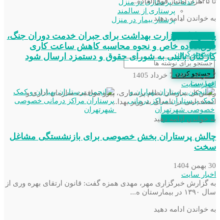
تا ۲۵هزار امتیاز فوق‌العاده...
خدمات پرستاری در منزل
پرستاری از سالمند
به خواندن ادامه دهید
پرستار بیمار در منزل
پیشنهادات وزارت بهداشت برای جبران خدمت دوران جنگ،
استعلام مدرک
عضویت
فوق‌العاده خاص و نحوه محاسبه کاهش ساعت کاری
جستجو کردن
کارکنان بالینی به شورای حقوق و دستمزد ارسال شود
جستجو کردن
7 خرداد 1405
7 خرداد 1405
فهرست
اخبار سایت
رئیس‌کل سازمان نظام پرستاری، پیرو موافقت سازمان اداری و
استخدامی در نامه‌ای به وزیر بهدا...
عضویت در انجمن
به خواندن ادامه دهید
چالش پرستاران بخش خصوصی برای بازنشستگی مشاغل
سخت
30 بهمن 1404
اخبار سایت
به گزارش خبرگزاری مهر، مهدی همزه گفت: قانون ارتقای بهره وری از
سال ۱۳۹۰ در بیمارستان ه...
به خواندن ادامه دهید