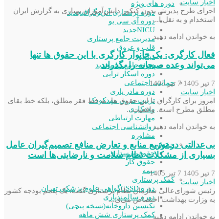
اخبار سایت
دوره های ویژه
اجرای طرح پذیرش بدون کنکور دانش‌آموزان بهیاری به گزارش ایران
دوره پرستاری آنژیوگرافی
جدید
استخدام و به نقل ا...
دوره آی سی یو
NICU
جدید
به خواندن ادامه دهید
مدیریت جامع پرستاری
قلب و عروق
فعال کارگری: یک خانوار کارگری با این حقوق ها تنها
دیالیز
می‌تواند وعده صبحانه را بگذراند
دوره جامع زخم
جدید
دوره اسکار تراپی
حمایتی اجتماعی
7 تیر 1405
7 تیر 1405
دوره مادر یاری
اخبار سایت
تربیت مربی مهدکودک
امروز برای کارگران با این حقوق‌ ها، نه خط فقر مطلق، بلکه خط بقای
مددکاری
مطلق مطرح است. واقعیت...
مهارت ارتباطی
روانشناسی اجتماعی
به خواندن ادامه دهید
مشاوره
بی‌عدالتی در توزیع منابع و تعارض منافع تصمیم‌گیران عامل
حقوقی
حقوق پرستاری
بسیاری از مشکلات نظام سلامت و نارضایتی‌ها است
حقوق کار
بیمه
7 تیر 1405
7 تیر 1405
کمک پرستاری
اخبار سایت
دوره CSSD
گواهی علوم پزشکی تهران
رئیس شورای‌عا‌لی سازمان نظام پرستاری گفت: یک پنجم بودجه کشور
دوره سالمندیاری
به وزارت بهداشت اختصاص می‌ی...
تکنسین داروخانه(نسخه پیچی)
کمک پرستاری شش ماهه
به خواندن ادامه دهید