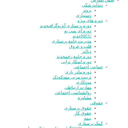
بخش آموزش
دندانپزشکی
پروتز
دستیاری
دوره های ویژه
دوره پرستاری آنژیوگرافی
جدید
دوره آی سی یو
NICU
جدید
مدیریت جامع پرستاری
قلب و عروق
دیالیز
دوره جامع زخم
جدید
دوره اسکار تراپی
حمایتی اجتماعی
دوره مادر یاری
تربیت مربی مهدکودک
مددکاری
مهارت ارتباطی
روانشناسی اجتماعی
مشاوره
حقوقی
حقوق پرستاری
حقوق کار
بیمه
کمک پرستاری