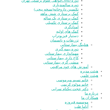
دوره CSSD
گواهی علوم پزشکی تهران
دوره سالمندیاری
تکنسین داروخانه(نسخه پیچی)
کمک پرستاری شش ماهه
کمک پرستاری یک ساله
کمک پرستاری تکمیلی
امدادگری
کمک های اولیه
دستیار فیزیوتراپ
تزریقات و پانسمان
هتلینگ بیمارستانی
دوره بیمه گیری
مهمانداری بیمارستانی
کاخ داری بیمارستانی
منشی گری بیمارستانی
آموزش های خود مراقبتی
هیئت مدیره
هیئت علمی
خانم نسیم میرموسی
خانم مولود کریمی
دکتر حجت نیکنام سرابی
درباره ما
همکاران ما
موسسه فیروزه
آپاما طب