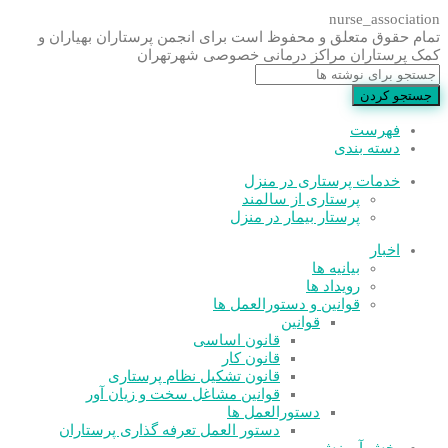
nurse_association
تمام حقوق متعلق و محفوظ است برای انجمن پرستاران بهیاران و
کمک پرستاران مراکز درمانی خصوصی شهرتهران
جستجو کردن
فهرست
دسته بندی
خدمات پرستاری در منزل
پرستاری از سالمند
پرستار بیمار در منزل
اخبار
بیانیه ها
رویداد ها
قوانین و دستورالعمل ها
قوانین
قانون اساسی
قانون کار
قانون تشکیل نظام پرستاری
قوانین مشاغل سخت و زیان آور
دستورالعمل ها
دستور العمل تعرفه گذاری پرستاران