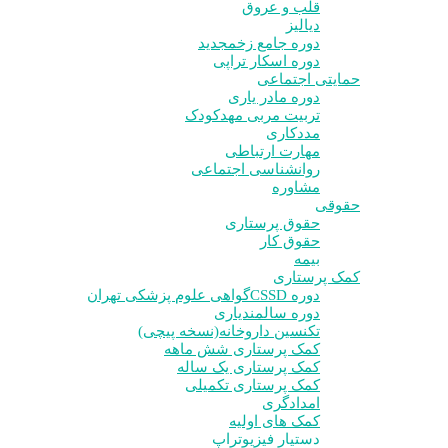
قلب و عروق
دیالیز
دوره جامع زخم
جدید
دوره اسکار تراپی
حمایتی اجتماعی
دوره مادر یاری
تربیت مربی مهدکودک
مددکاری
مهارت ارتباطی
روانشناسی اجتماعی
مشاوره
حقوقی
حقوق پرستاری
حقوق کار
بیمه
کمک پرستاری
دوره CSSD
گواهی علوم پزشکی تهران
دوره سالمندیاری
تکنسین داروخانه(نسخه پیچی)
کمک پرستاری شش ماهه
کمک پرستاری یک ساله
کمک پرستاری تکمیلی
امدادگری
کمک های اولیه
دستیار فیزیوتراپ