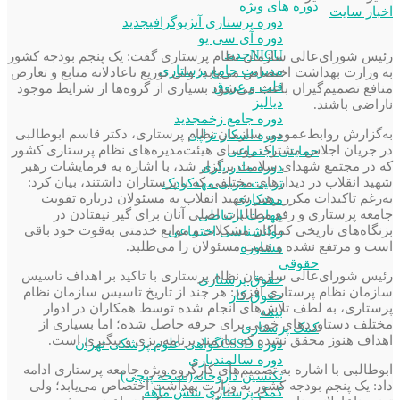
دوره های ویژه
اخبار سایت
دوره پرستاری آنژیوگرافی
جدید
دوره آی سی یو
NICU
جدید
رئیس شورای‌عا‌لی سازمان نظام پرستاری گفت: یک پنجم بودجه کشور
مدیریت جامع پرستاری
به وزارت بهداشت اختصاص می‌یابد؛ ولی توزیع ناعادلانه منابع و تعارض
قلب و عروق
منافع تصمیم‌گیران باعث می‌شود بسیاری از گروه‌ها از شرایط موجود
دیالیز
ناراضی باشند.
دوره جامع زخم
جدید
به‌گزارش روابط‌عمومی سازمان نظام پرستاری، دکتر قاسم ابوطالبی
دوره اسکار تراپی
در جریان اجلاس مشترک روسای هیئت‌مدیره‌های نظام پرستاری کشور
حمایتی اجتماعی
که در مجتمع شهدای سلامت برگزار شد، با اشاره به فرمایشات رهبر
دوره مادر یاری
شهید انقلاب در دیدارهای مختلفی که با پرستاران داشتند، بیان کرد:
تربیت مربی مهدکودک
به‌رغم تاکیدات مکرر رهبر شهید انقلاب به مسئولان درباره تقویت
مددکاری
جامعه پرستاری و رفع مطالبات اصلی آنان برای گیر نیفتادن در
مهارت ارتباطی
بزنگاه‌های تاریخی کماکان مشکلات و موانع خدمتی به‌قوت خود باقی
روانشناسی اجتماعی
است و مرتفع نشده و همت مسئولان را می‌طلبد.
مشاوره
حقوقی
رئیس شورای‌عالی سازمان نظام پرستاری با تاکید بر اهداف تاسیس
حقوق پرستاری
سازمان نظام پرستاری افزود: هر چند از تاریخ تاسیس سازمان نظام
حقوق کار
پرستاری، به لطف تلاش‌های انجام شده توسط همکاران در ادوار
بیمه
مختلف دستاوردهای خوبی برای حرفه حاصل شده؛ اما بسیاری از
کمک پرستاری
اهداف هنوز محقق نشده که نیازمند برنامه‌ریزی و پیگیری است.
دوره CSSD
گواهی علوم پزشکی تهران
دوره سالمندیاری
ابوطالبی با اشاره به تصمیم‌های کارگروه ویژه جامعه پرستاری ادامه
تکنسین داروخانه(نسخه پیچی)
داد: یک پنجم بودجه کشور به وزارت بهداشت اختصاص می‌یابد؛ ولی
کمک پرستاری شش ماهه