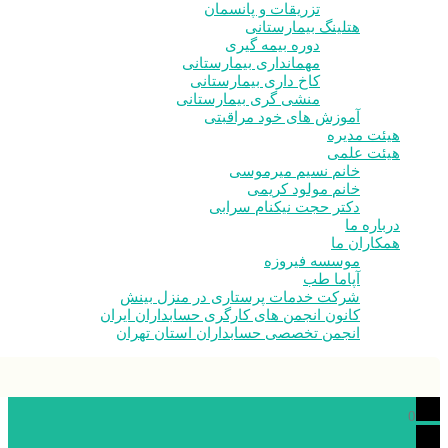
تزریقات و پانسمان
هتلینگ بیمارستانی
دوره بیمه گیری
مهمانداری بیمارستانی
کاخ داری بیمارستانی
منشی گری بیمارستانی
آموزش های خود مراقبتی
هیئت مدیره
هیئت علمی
خانم نسیم میرموسی
خانم مولود کریمی
دکتر حجت نیکنام سرابی
درباره ما
همکاران ما
موسسه فیروزه
آپاما طب
شرکت خدمات پرستاری در منزل بینش
کانون انجمن های کارگری حسابداران ایران
انجمن تخصصی حسابداران استان تهران
0