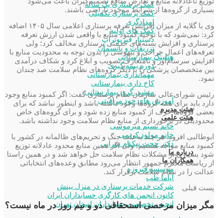
توزیع ناعادلانه منابع و تعارض منافع تصمیم‌گیران باعث می‌شود
کمک پرستاری یک ساله
بسیاری از گروه‌ها از شرایط موجود ناراضی باشند.
کمک پرستاری تکمیلی
امدادگری
وی با گلایه از میزان افزایش تعرفه پرستاری اعلامی سال ۱۴۰۵ اضافه
کمک های اولیه
کرد: نمی‌شود که با توجیه کمبود منابع با واقعی شدن ارزش تعرفه
دستیار فیزیوتراپ
پرستاری و افزایش بسته‌های خدمتی پرستاری مخالف کرد؛ ولی
تزریقات و پانسمان
تعرفه‌های اعمال جراحی و بیهوشی را بدون توجه به محدودیت منابع با
هتلینگ بیمارستانی
افزایش سرسام‌آور و نامتعارف تصویب و ابلاغ کرد و شکاف درآمدی
دوره بیمه گیری
بین متخصصان پزشکی را با دیگر گروه‌های نظام سلامت صد چندان
مهمانداری بیمارستانی
نمود.
کاخ داری بیمارستانی
منشی گری بیمارستانی
رئیس شورای‌عالی سازمان نظام پرستاری گفت: اگر کمبود منابع وجود
آموزش های خود مراقبتی
دارد باید برای همه گروه‌ها وجود داشته باشد و اینطور نباشد که برای
هیئت مدیره
بعضی گروه‌ها حرف از کمبود منابع زده شود و برای گروه‌های خاص
هیئت علمی
محدودیتی در برخورداری از منابع نظام سلامت وجود نداشته باشد.
خانم نسیم میرموسی
خانم مولود کریمی
ابوطالبی افزود: هر چند به‌علت جنگ و تحریم‌های ظالمانه در کشور با
دکتر حجت نیکنام سرابی
کمبود منابع مواجه هستیم؛ ولی اگر همین منابع محدود عادلانه توزیع
درباره ما
شود بسیاری از مشکلات نظام سلامت حل خواهد شد و در همین راستا
همکاران ما
از ریاست محترم جمهور انتظار می‌رود مطابق وعده‌های انتخاباتی
موسسه فیروزه
عدالت را در نظام سلامت برقرار کند.
آپاما طب
شرکت خدمات پرستاری در منزل بینش
پست قبلی
کانون انجمن های کارگری حسابداران ایران
انجمن تخصصی حسابداران استان تهران
مگر میزان مرخصی استحقاقی دو و نیم روز در ماه نیست؟