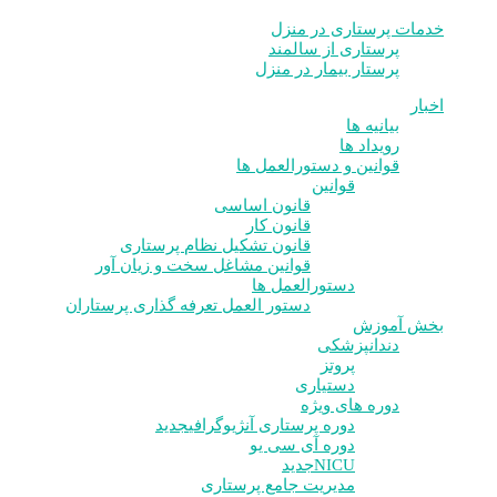
خدمات پرستاری در منزل
پرستاری از سالمند
پرستار بیمار در منزل
اخبار
بیانیه ها
رویداد ها
قوانین و دستورالعمل ها
قوانین
قانون اساسی
قانون کار
قانون تشکیل نظام پرستاری
قوانین مشاغل سخت و زیان آور
دستورالعمل ها
دستور العمل تعرفه گذاری پرستاران
بخش آموزش
دندانپزشکی
پروتز
دستیاری
دوره های ویژه
دوره پرستاری آنژیوگرافی
جدید
دوره آی سی یو
NICU
جدید
مدیریت جامع پرستاری