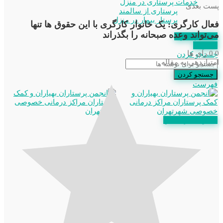
خدمات پرستاری در منزل
پست بعدی
پرستاری از سالمند
پرستار بیمار در منزل
فعال کارگری: یک خانوار کارگری با این حقوق ها تنها
می‌تواند وعده صبحانه را بگذراند
استعلام مدرک
عضویت
0
0
رای ها
جستجو کردن
امتیازدهی به مقاله
جستجو کردن
فهرست
عضویت در انجمن