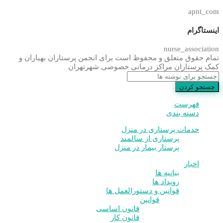
apnt_com
اینستاگرام
nurse_association
تمام حقوق متعلق و محفوظ است برای انجمن پرستاران بهیاران و
کمک پرستاران مراکز درمانی خصوصی شهرتهران
جستجو کردن
فهرست
دسته بندی
خدمات پرستاری در منزل
پرستاری از سالمند
پرستار بیمار در منزل
اخبار
بیانیه ها
رویداد ها
قوانین و دستورالعمل ها
قوانین
قانون اساسی
قانون کار