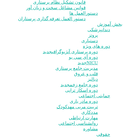
قانون تشکیل نظام پرستاری
قوانین مشاغل سخت و زیان آور
دستورالعمل ها
دستور العمل تعرفه گذاری پرستاران
بخش آموزش
دندانپزشکی
پروتز
دستیاری
دوره های ویژه
دوره پرستاری آنژیوگرافی
جدید
دوره آی سی یو
NICU
جدید
مدیریت جامع پرستاری
قلب و عروق
دیالیز
دوره جامع زخم
جدید
دوره اسکار تراپی
حمایتی اجتماعی
دوره مادر یاری
تربیت مربی مهدکودک
مددکاری
مهارت ارتباطی
روانشناسی اجتماعی
مشاوره
حقوقی