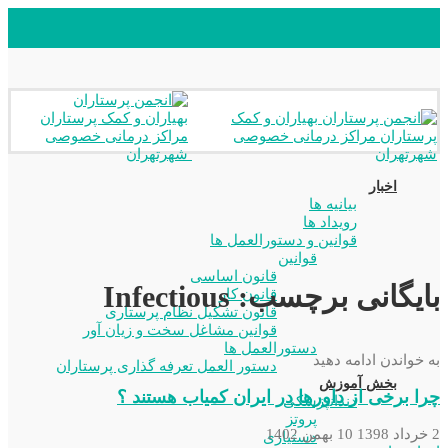
اخبار
بیانیه ها
رویداد ها
قوانین و دستورالعمل ها
قوانین
قانون اساسی
بایگانی برچسب: Infectious
قانون کار
قانون تشکیل نظام پرستاری
قوانین مشاغل سخت و زیان آور
دستورالعمل ها
به خواندن ادامه دهید
دستور العمل تعرفه گذاری پرستاران
بخش آموزش
چرا برخی از داورها در ایران کمیاب هستند ؟
دندانپزشکی
پروتز
2 خرداد 1398
10 بهمن 1402
دستیاری