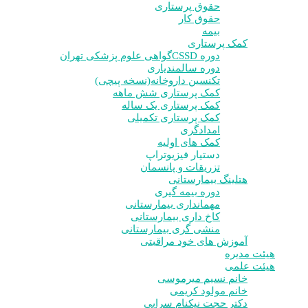
حقوق پرستاری
حقوق کار
بیمه
کمک پرستاری
دوره CSSD
گواهی علوم پزشکی تهران
دوره سالمندیاری
تکنسین داروخانه(نسخه پیچی)
کمک پرستاری شش ماهه
کمک پرستاری یک ساله
کمک پرستاری تکمیلی
امدادگری
کمک های اولیه
دستیار فیزیوتراپ
تزریقات و پانسمان
هتلینگ بیمارستانی
دوره بیمه گیری
مهمانداری بیمارستانی
کاخ داری بیمارستانی
منشی گری بیمارستانی
آموزش های خود مراقبتی
هیئت مدیره
هیئت علمی
خانم نسیم میرموسی
خانم مولود کریمی
دکتر حجت نیکنام سرابی