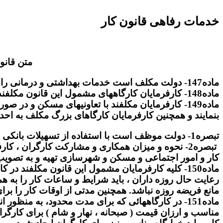
خدمات رفاهی قانون کار
متن قانون‌ کا
ماده147- دولت مکلف است خدمات بهداشتی و درمانی را برای کارگران و کشاورزان مشمول این قانون و خانواده آنها فراهم سازد.
ماده148- کارفرمایان کارگاههای مشمول این قانون مکلفند بر اساس قانون تامین اجتماعی، نسبت به بیمه نمودن کارگران واحد خود اقدام نمایند.
ماده149- کارفرمایان مکلفند با تعاونیهای مسکن و
بنمایند و همچنین کارفرمایان کارگاهای بزرگ مکلف به احد
تبصره1- دولت موظف است با استفاده از تسهیلات بانکی و امکانات وزارت مسکن و شهرسازی، شهرداریها و سایر دستگاههای ذیربط همکاری لازم را بنماید.
تبصره2- نحوه و میزان همکاری و مشارکت کارگران ، 
کار و امور اجتماعی و مسکن و شهرسازی تهیه و به تصویب
ماده150- کلیه کارفرمایان مشمول این قانون مکلفند د
رعایت حال روزه داران ، باید شرایط و ساعات کار را به ه
مانع فریضه روزه نباشد. همچنین مدتی از اوقات کار را بر
ماده151- در کارگاههائی که برای مدت محدود، به من
مناسب و ارزان قیمت ( صبحانه ، نهار و شام ) برای کارگرا