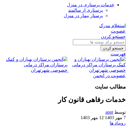
خدمات پرستاری در منزل
پرستاری از سالمند
پرستار بیمار در منزل
استعلام مدرک
عضویت
جستجو کردن
جستجو کردن
فهرست
عضویت در انجمن
مطالب سایت
خدمات رفاهی قانون کار
توسط
apnt
7 مهر 1403
12 مهر 1403
رویداد ها