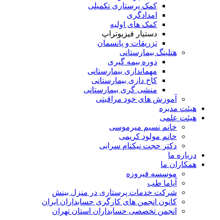
کمک پرستاری تکمیلی
امدادگری
کمک های اولیه
دستیار فیزیوتراپ
تزریقات و پانسمان
هتلینگ بیمارستانی
دوره بیمه گیری
مهمانداری بیمارستانی
کاخ داری بیمارستانی
منشی گری بیمارستانی
آموزش های خود مراقبتی
هیئت مدیره
هیئت علمی
خانم نسیم میرموسی
خانم مولود کریمی
دکتر حجت نیکنام سرابی
درباره ما
همکاران ما
موسسه فیروزه
آپاما طب
شرکت خدمات پرستاری در منزل بینش
کانون انجمن های کارگری حسابداران ایران
انجمن تخصصی حسابداران استان تهران