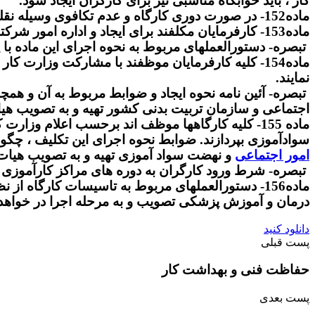
کار ، باید خوابگاه مناسبی نیز برای کارگران ایجاد شود.
ماده152- در صورت دوری کارگاه و عدم تکافوی وسیله نقلیه عمومی ، صاحب کار باید برای رفت و برگشت کارکنان خود وسیله نقلیه مناسب در اختیار آنان قرار دهد.
ماده153- کارفرمایان مکلفند برای ایجاد و اداره امور شرکتهای تعاونی کارگران کارگاه خود ، تسهیلات لازم را از قبیل محل ، وسایل کار و امثال اینها فراهم نمایند.
تبصره- دستورالعملهای مربوط به نحوه اجرای این ماده با 
ماده154- کلیه کارفرمایان موظفند با مشارکت وزار
نمایند.
تبصره- آئین نامه نحوه ایجاد و ضوابط مربوط به آن و ه
اجتماعی و سازمان تربیت بدنی کشور تهیه و به تصویب هی
ماده 155- کلیه کارگاهها موظف اند برحسب اعلام وز
سوادآموزی بپردازند. ضوابط نحوه اجرای این تکلیف ، چگ
امور اجتماعی
و نهضت سواد آموزی تهیه و به تصویب هیات 
تبصره- شرط ورود کارگران به دوره های مراکز کارآموزی 
ماده156- دستورالعملهای مربوط به تاسیسات کارگاه 
درمان و آموزش پزشکی تصویب و به مرحله اجرا در خواهد 
دانلود کنید
پست قبلی
حفاظت فنی و بهداشت کار
پست بعدی